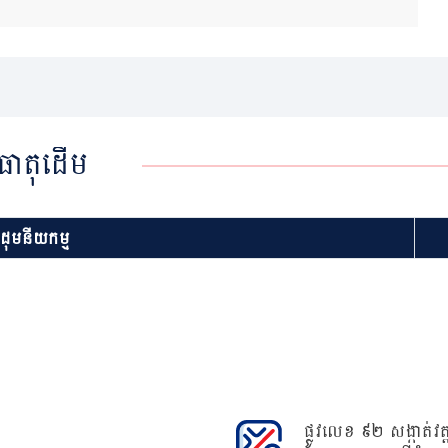
ធាតុដើម
ខដុមនីយកម្ម
ផ្លូវលេខ ៩២ សង្កាត់វត្ត