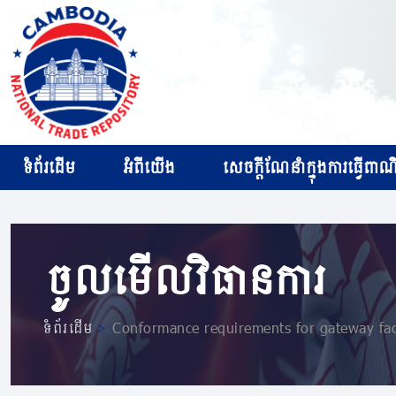
ទំព័រដើម
អំពីយើង
សេចក្ដីណែនាំក្នុងការធ្វើពាណិជ
ចូលមើលវិធានការ
ទំព័រដើម
>
Conformance requirements for gateway faci