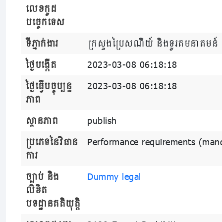
លេខកូដ
បច្ចេកទេស
ទីភ្នាក់ងារ
ក្រសួងប្រៃសណីយ៍ និងទូរគមនាគមន៍
ថ្ងៃបង្កើត
2023-03-08 06:18:18
ថ្ងៃធ្វើបច្ចុប្បន្ន
2023-03-08 06:18:18
ភាព
ស្ថានភាព
publish
ប្រភេទនៃវិធាន
Performance requirements (man
ការ
ច្បាប់ និង
Dummy legal
លិខិត
បទដ្ឋានគតិយុត្តិ