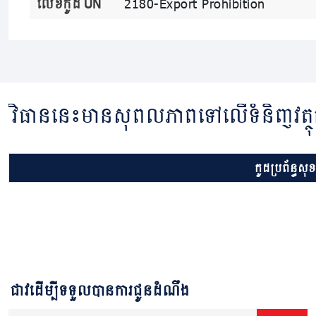
លេខកូដ UN
2180-Export Prohibition
វិធាននេះមានសុពលភាពទៅលើទំនិញវត្ថុ
កូដប្រព័ន្ធសុ
ជាវដើម្បីទទួលបានការជូនដំណឹង