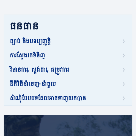
ធនធាន
ច្បាប់ និងបទប្បញ្ញត្តិ
ការស្វែងរកទំនិញ
វិធានការ, ស្តង់ដារ, តម្រូវការ
នីតិវិធីនាំចេញ-នាំចូល
សំណុំបែបបទដែលអាចទាញយកបាន