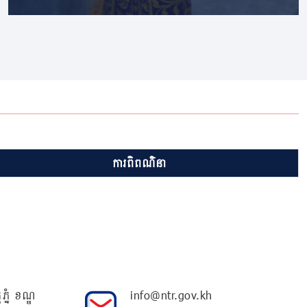
ការពិពណ៌នា
ភ្នំ ខណ្ឌ
info@ntr.gov.kh