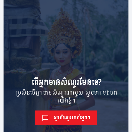
តើ​អ្នក​មាន​សំណួរ​មែនទេ?
ប្រសិនបើអ្នកមានសំណួរណាមួយ សូមទាក់ទងមក
យើងខ្ញុំ។
សួរសំណួររបស់អ្នក។