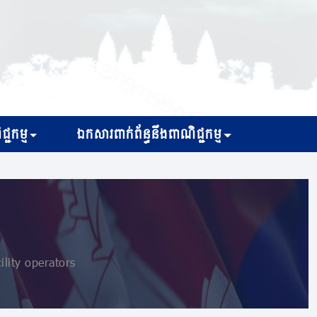
្ជកម្ម
ឯកសារពាក់ព័ន្ធនឹងពាណិជ្ជកម្ម
lity operators