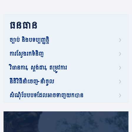
ធនធាន
ច្បាប់ និងបទប្បញ្ញត្តិ
ការស្វែងរកទំនិញ
វិធានការ, ស្តង់ដារ, តម្រូវការ
នីតិវិធីនាំចេញ-នាំចូល
សំណុំបែបបទដែលអាចទាញយកបាន