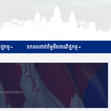
្ជកម្ម
ឯកសារពាក់ព័ន្ធនឹងពាណិជ្ជកម្ម
ice providers