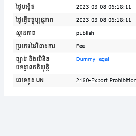
ថ្ងៃបង្កើត
2023-03-08 06:18:11
ថ្ងៃធ្វើបច្ចុប្បន្នភាព
2023-03-08 06:18:11
ស្ថានភាព
publish
ប្រភេទនៃវិធានការ
Fee
ច្បាប់ និងលិខិត
Dummy legal
បទដ្ឋានគតិយុត្តិ
លេខកូដ UN
2180-Export Prohibitio