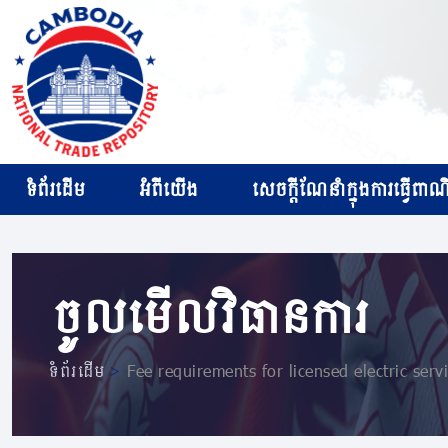
ទំព័រដើម
អំពីយើង
សេចក្ដីណែនាំក្នុងការធ្វើពាណិជ
ចូលមើលវិធានការ
ទំព័រដើម
>
Fee requirements for licensed electric serv