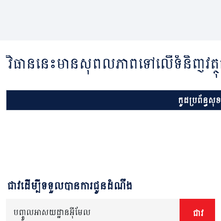
វិធាននេះមានសុពលភាពទៅលើទំនិញវត្ថុ
កូដប្រព័ន្ធសុ
ជាវដើម្បីទទួលបានការជូនដំណឹង
បញ្ចូលអាសយដ្ឋានអ៊ីមែល
ជាវ