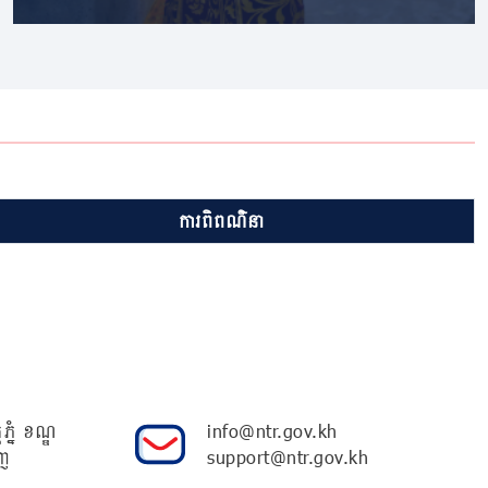
ការពិពណ៌នា
ភ្នំ ខណ្ឌ
info@ntr.gov.kh
ញ
support@ntr.gov.kh