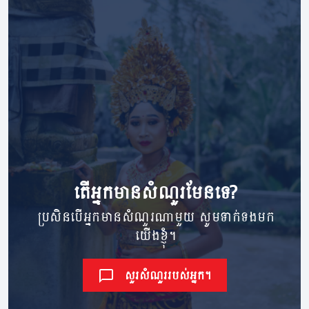
តើ​អ្នក​មាន​សំណួរ​មែនទេ?
ប្រសិនបើអ្នកមានសំណួរណាមួយ សូមទាក់ទងមក
យើងខ្ញុំ។
សួរសំណួររបស់អ្នក។