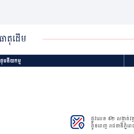
ធាតុដើម
ខដុមនីយកម្ម
ផ្លូវលេខ ៩២ សង្កាត់វត្ត
ដូនពេញ រាជធានីភ្នំពេ