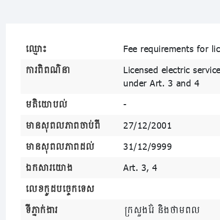
ឈ្មោះ
Fee requirements for lic
ការពិពណ៌នា
Licensed electric servic
under Art. 3 and 4
មតិយោបល់
-
មានសុពលភាពចាប់ពី
27/12/2001
មានសុពលភាពដល់
31/12/9999
ឯកសារយោង
Art. 3, 4
លេខកូដបច្ចេកទេស
ទីភ្នាក់ងារ
ក្រសួងរ៉ែ និងថាមពល