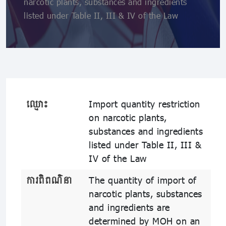
narcotic plants, substances and ingredients
listed under Table II, III & IV of the Law
ឈ្មោះ
Import quantity restriction
on narcotic plants,
substances and ingredients
listed under Table II, III &
IV of the Law
ការពិពណ៌នា
The quantity of import of
narcotic plants, substances
and ingredients are
determined by MOH on an