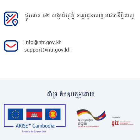
ផ្លូវលេខ ៩២ សង្កាត់វត្តភ្នំ ខណ្ឌដូនពេញ រាជធានីភ្នំពេញ
info@ntr.gov.kh
support@ntr.gov.kh
គាំទ្រ និងឧបត្ថម្ភដោយ