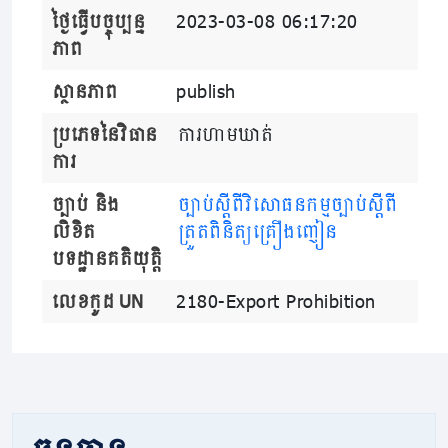
ថ្ងៃធ្វើបច្ចុប្បន្ន
2023-03-08 06:17:20
ភាព
ស្ថានភាព
publish
ប្រភេទនៃវិធាន
ការហាមឃាត់
ការ
ច្បាប់ និង
ច្បាប់​ស្តីពីវិសោធនកម្មច្បាប់ស្តីពី
លិខិត
ត្រួតពិនិត្យគ្រឿងញៀន
បទដ្ឋានគតិយុត្តិ
លេខកូដ UN
2180-Export Prohibition