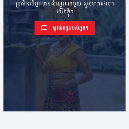
ប្រសិនបើអ្នកមានសំណួរណាមួយ សូមទាក់ទងមក
យើងខ្ញុំ។
សួរសំណួររបស់អ្នក។