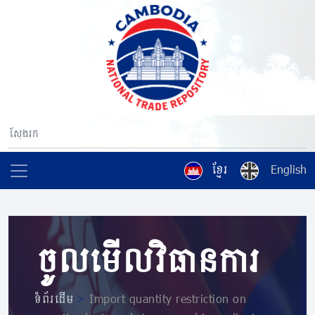
ខ្មែរ
English
ចូលមើលវិធានការ
ទំព័រដើម
>
Import quantity restriction on