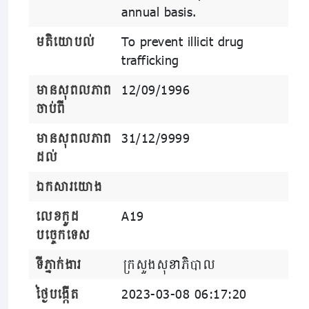
annual basis.
មតិយោបល់
To prevent illicit drug
trafficking
មានសុពលភាព
12/09/1996
ចាប់ពី
មានសុពលភាព
31/12/9999
ដល់
ឯកសារយោង
លេខកូដ
A19
បច្ចេកទេស
ទីភ្នាក់ងារ
ក្រសួងសុខាភិបាល
ថ្ងៃបង្កើត
2023-03-08 06:17:20