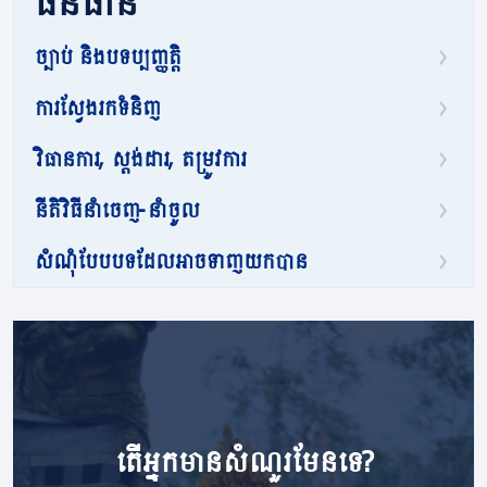
ធនធាន
ច្បាប់ និងបទប្បញ្ញត្តិ
ការស្វែងរកទំនិញ
វិធានការ, ស្តង់ដារ, តម្រូវការ
នីតិវិធីនាំចេញ-នាំចូល
សំណុំបែបបទដែលអាចទាញយកបាន
តើ​អ្នក​មាន​សំណួរ​មែនទេ?