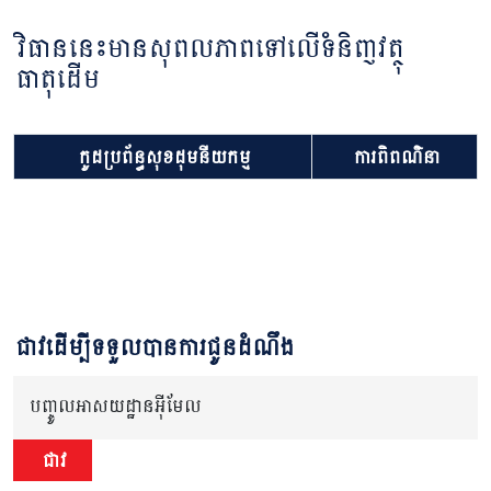
វិធាននេះមានសុពលភាពទៅលើទំនិញវត្ថុ
ធាតុដើម
កូដប្រព័ន្ធសុខដុមនីយកម្ម
ការពិពណ៌នា
ជាវដើម្បីទទួលបានការជូនដំណឹង
បញ្ចូលអាសយដ្ឋានអ៊ីមែល
ជាវ