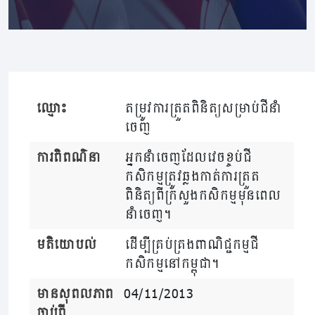
ឈ្មោះ
តម្រូវការត្រួតពិនិត្យសម្រាប់ជីនាំ
ចេញ
ការពិពណ៌នា
អ្នកនាំចេញដែលវេចខ្ចប់ជី
កសិកម្មត្រូវឆ្លងកាត់ការត្រួត
ពិនិត្យពីក្រសួងកសិកម្មមុនពេល
នាំចេញ។
មតិយោបល់
ដើម្បីគ្រប់គ្រងពាណិជ្ជកម្មជី
កសិកម្មនៅកម្ពុជា។
មានសុពលភាព
04/11/2013
ចាប់ពី