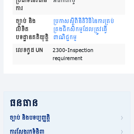
ប្រភេទនៃវិធាន
អធិការកិច្ច
ការ
ច្បាប់ និង
ប្រកាសស្តីពីនីតិវិធីនៃការគ្រប់
លិខិត
គ្រងជីកសិកម្មដែលត្រូវធ្វើ
បទដ្ឋានគតិយុត្តិ
ពាណិជ្ជកម្ម
លេខកូដ UN
2300-Inspection
requirement
ធនធាន
ច្បាប់ និងបទប្បញ្ញត្តិ
ការស្វែងរកទំនិញ