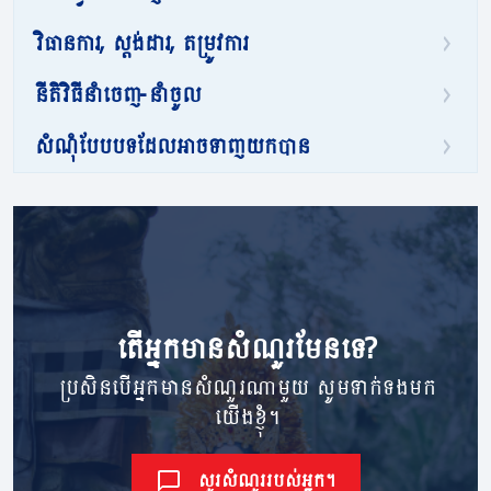
វិធានការ, ស្តង់ដារ, តម្រូវការ
នីតិវិធីនាំចេញ-នាំចូល
សំណុំបែបបទដែលអាចទាញយកបាន
តើ​អ្នក​មាន​សំណួរ​មែនទេ?
ប្រសិនបើអ្នកមានសំណួរណាមួយ សូមទាក់ទងមក
យើងខ្ញុំ។
សួរសំណួររបស់អ្នក។