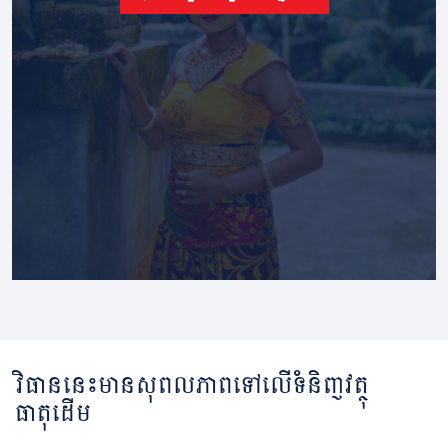
វិធាននេះមានសុពលភាពទៅលើទំនិញវត្ថុ
ធាតុដើម