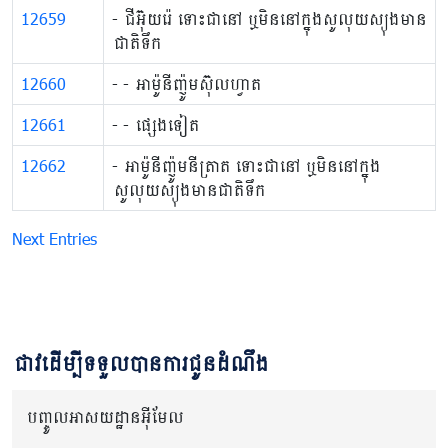
12659
- ជីអ៊ុយរ៉េ ទោះ​ជា​នៅ ឬ​មិន​នៅ​ក្នុង​សូលុយស្យុង​មាន​
ជាតិ​ទឹក
12660
- - អាម៉ូនីញ៉ូមស៊ុលហ្វាត
12661
- - ផ្សេងទៀត
12662
​- អាម៉ូនីញ៉ូមនីត្រាត ទោះ​ជា​នៅ ឬ​មិន​នៅ​ក្នុង​
សូលុយស្យុង​មាន​ជាតិ​ទឹក
Next Entries
ជាវដើម្បីទទួលបានការជូនដំណឹង
បញ្ចូលអាសយដ្ឋានអ៊ីមែល