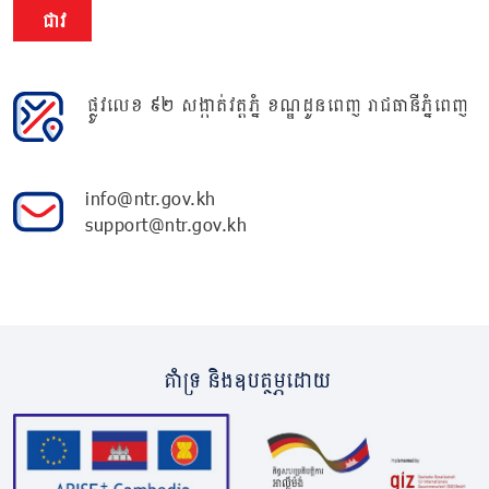
ជាវ
ផ្លូវលេខ ៩២ សង្កាត់វត្តភ្នំ ខណ្ឌដូនពេញ រាជធានីភ្នំពេញ
info@ntr.gov.kh
support@ntr.gov.kh
គាំទ្រ និងឧបត្ថម្ភដោយ