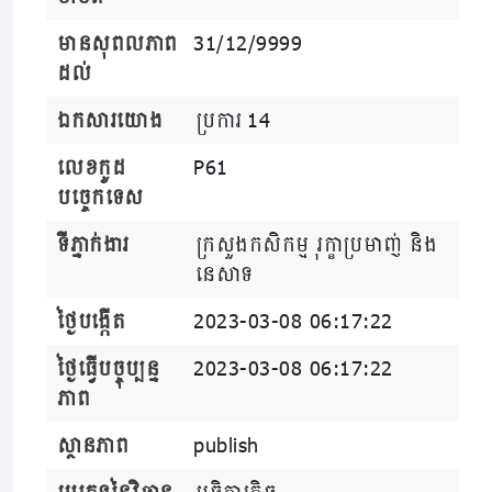
មានសុពលភាព
31/12/9999
ដល់
ឯកសារយោង
ប្រការ 14
លេខកូដ
P61
បច្ចេកទេស
ទីភ្នាក់ងារ
ក្រសួងកសិកម្ម រុក្ខាប្រមាញ់ និង
នេសាទ
ថ្ងៃបង្កើត
2023-03-08 06:17:22
ថ្ងៃធ្វើបច្ចុប្បន្ន
2023-03-08 06:17:22
ភាព
ស្ថានភាព
publish