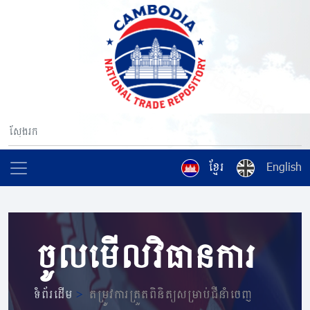
ខ្មែរ
English
ចូលមើលវិធានការ
ទំព័រដើម
>
តម្រូវការត្រួតពិនិត្យសម្រាប់ជីនាំចេញ