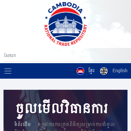
ខ្មែរ
English
ចូលមើលវិធានការ
ទំព័រដើម
>
តម្រូវការការត្រួតពិនិត្យសម្រាប់ការនាំចូល