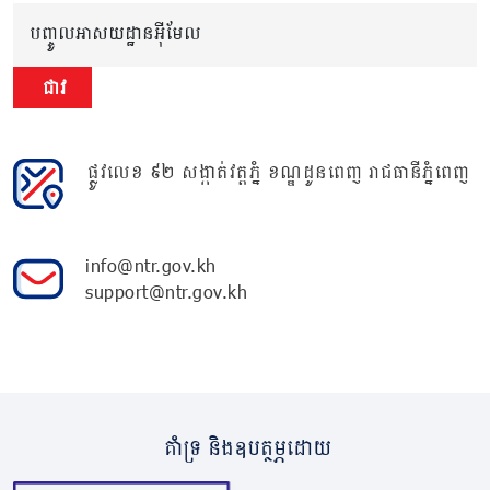
បញ្ចូលអាសយដ្ឋានអ៊ីមែល
ជាវ
ផ្លូវលេខ ៩២ សង្កាត់វត្តភ្នំ ខណ្ឌដូនពេញ រាជធានីភ្នំពេញ
info@ntr.gov.kh
support@ntr.gov.kh
គាំទ្រ និងឧបត្ថម្ភដោយ