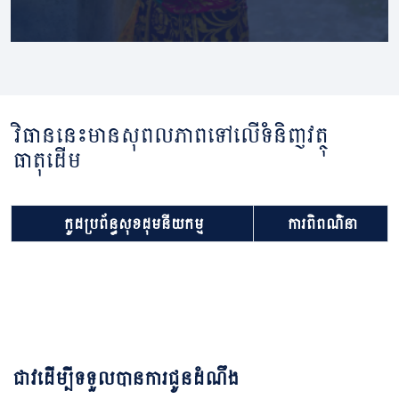
វិធាននេះមានសុពលភាពទៅលើទំនិញវត្ថុ
ធាតុដើម
កូដប្រព័ន្ធសុខដុមនីយកម្ម
ការពិពណ៌នា
ជាវដើម្បីទទួលបានការជូនដំណឹង