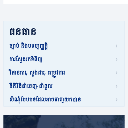
ធនធាន
ច្បាប់ និងបទប្បញ្ញត្តិ
ការស្វែងរកទំនិញ
វិធានការ, ស្តង់ដារ, តម្រូវការ
នីតិវិធីនាំចេញ-នាំចូល
សំណុំបែបបទដែលអាចទាញយកបាន