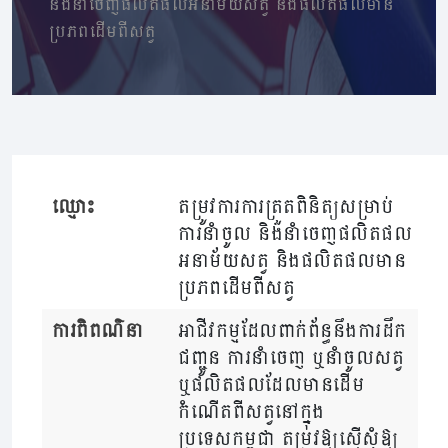
និងនាំចេញផលិតផលអនាម័យសត្វ និងផលិតផលមាន
ប្រភពដើមពីសត្វ
ឈ្មោះ
តម្រូវការការត្រួតពិនិត្យសម្រាប់
ការនាំចូល និងនាំចេញផលិតផល
អនាម័យសត្វ និងផលិតផលមាន
ប្រភពដើមពីសត្វ
ការពិពណ៌នា
អាជីវកម្មដែលពាក់ព័ន្ធនឹងការដឹក
ជញ្ជូន ការនាំចេញ ឬនាំចូលសត្វ
ឬផលិតផលដែលមានដើម
កំណើតពីសត្វនៅក្នុង
ប្រទេសកម្ពុជា តម្រូវឱ្យស្នើសុំឱ្យ