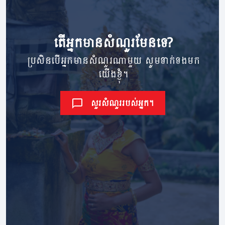
តើ​អ្នក​មាន​សំណួរ​មែនទេ?
ប្រសិនបើអ្នកមានសំណួរណាមួយ សូមទាក់ទងមក
យើងខ្ញុំ។
សួរសំណួររបស់អ្នក។