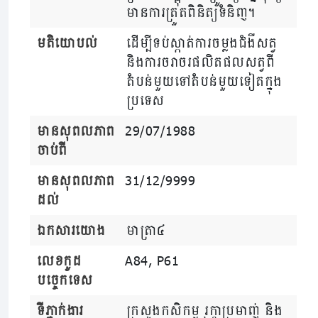
មានការត្រួតពិនិត្យទំនិញ។
មតិយោបល់
ដើម្បីទប់ស្កាត់ការចម្លងជំងឺសត្វ
និងការចរាចរផលិតផលសត្វពី
តំបន់មួយទៅតំបន់មួយទៀតក្នុង
ប្រទេស
មានសុពលភាព
29/07/1988
ចាប់ពី
មានសុពលភាព
31/12/9999
ដល់
ឯកសារយោង
មាត្រា៤
លេខកូដ
A84, P61
បច្ចេកទេស
ទីភ្នាក់ងារ
ក្រសួងកសិកម្ម រុក្ខាប្រមាញ់ និង