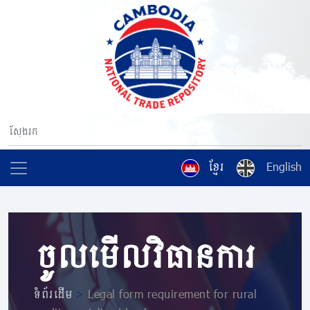
ខ្មែរ
English
ចូលមើលវិធានការ
ទំព័រដើម
>
Legal form requirement for rural