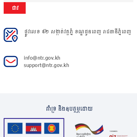
ជាវ
ផ្លូវលេខ ៩២ សង្កាត់វត្តភ្នំ ខណ្ឌដូនពេញ រាជធានីភ្នំពេញ
info@ntr.gov.kh
support@ntr.gov.kh
គាំទ្រ និងឧបត្ថម្ភដោយ