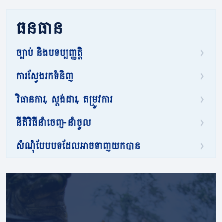
ធនធាន
ច្បាប់ និងបទប្បញ្ញត្តិ
ការស្វែងរកទំនិញ
វិធានការ, ស្តង់ដារ, តម្រូវការ
នីតិវិធីនាំចេញ-នាំចូល
សំណុំបែបបទដែលអាចទាញយកបាន