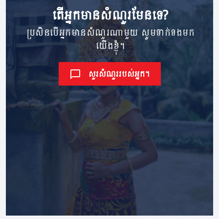
តើ​អ្នក​មាន​សំណួរ​មែនទេ?
ប្រសិនបើអ្នកមានសំណួរណាមួយ សូមទាក់ទងមក
យើងខ្ញុំ។
សួរសំណួររបស់អ្នក។