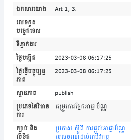
ឯកសារយោង
Art 1, 3.
លេខកូដ
បច្ចេកទេស
ទីភ្នាក់ងារ
ថ្ងៃបង្កើត
2023-03-08 06:17:25
ថ្ងៃធ្វើបច្ចុប្បន្ន
2023-03-08 06:17:25
ភាព
ស្ថានភាព
publish
ប្រភេទនៃវិធាន
តម្រូវការផ្នែកអាជ្ញាប័ណ្ណ
ការ
ច្បាប់ និង
ប្រកាស ស្តីពី ការផ្តល់អាជ្ញាប័ណ្ណ
លិខិត
ទេសចរណ៍ដល់អាជីវកម្ម