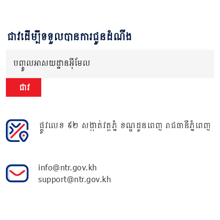
ជាវដើម្បីទទួលបានការជូនដំណឹង
បញ្ចូលអាសយដ្ឋានអ៊ីមែល
ជាវ
ផ្លូវលេខ ៩២ សង្កាត់វត្តភ្នំ ខណ្ឌដូនពេញ រាជធានីភ្នំពេញ
info@ntr.gov.kh
support@ntr.gov.kh