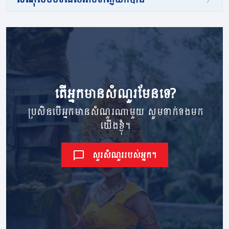
តើ​អ្នក​មាន​សំណួរ​មែនទេ?
ប្រសិនបើអ្នកមានសំណួរណាមួយ សូមទាក់ទងមក
យើងខ្ញុំ។
សួរសំណួររបស់អ្នក។