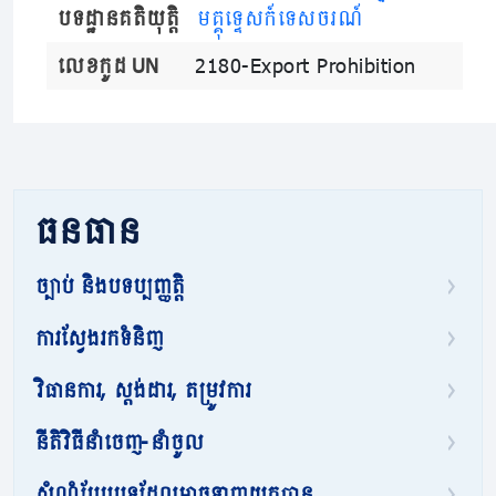
បទដ្ឋានគតិយុត្តិ
មគ្គុទ្ទេសក៍ទេសចរណ៍
លេខកូដ UN
2180-Export Prohibition
ធនធាន
ច្បាប់ និងបទប្បញ្ញត្តិ
ការស្វែងរកទំនិញ
វិធានការ, ស្តង់ដារ, តម្រូវការ
នីតិវិធីនាំចេញ-នាំចូល
សំណុំបែបបទដែលអាចទាញយកបាន