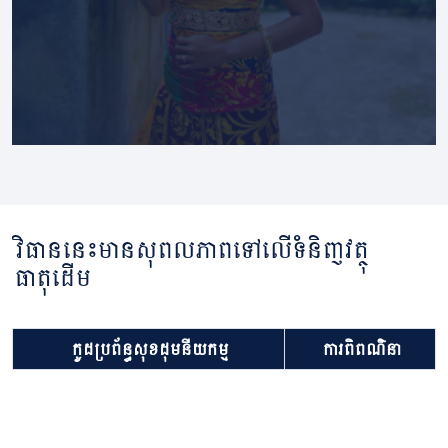
វិធាននេះមានសុពលភាពទៅលើទំនិញវត្ថុ
ធាតុដើម
កូដប្រព័ន្ធសុខដុមនីយកម្ម
ការពិពណ៌នា