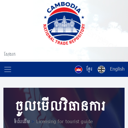
ខ្មែរ
English
ចូលមើលវិធានការ
ទំព័រដើម
>
Licensing for tourist guide