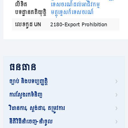
លិខិត
ទេសចរណ៍ដល់អាជីវកម្ម
បទដ្ឋានគតិយុត្តិ
មគ្គុទ្ទេសក៍ទេសចរណ៍
លេខកូដ UN
2180-Export Prohibition
ធនធាន
ច្បាប់ និងបទប្បញ្ញត្តិ
ការស្វែងរកទំនិញ
វិធានការ, ស្តង់ដារ, តម្រូវការ
នីតិវិធីនាំចេញ-នាំចូល