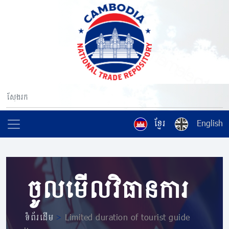
ខ្មែរ
English
ចូលមើលវិធានការ
ទំព័រដើម
>
Limited duration of tourist guide