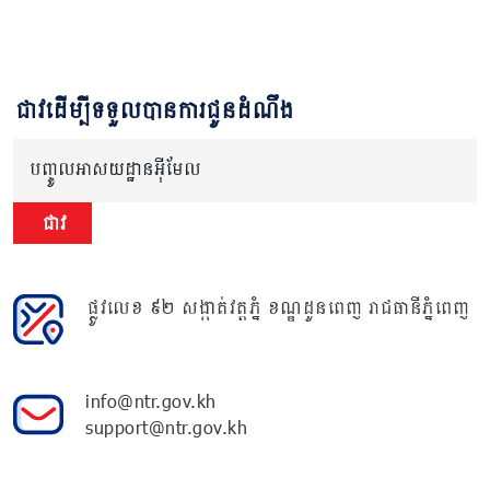
ជាវដើម្បីទទួលបានការជូនដំណឹង
បញ្ចូលអាសយដ្ឋានអ៊ីមែល
ជាវ
ផ្លូវលេខ ៩២ សង្កាត់វត្តភ្នំ ខណ្ឌដូនពេញ រាជធានីភ្នំពេញ
info@ntr.gov.kh
support@ntr.gov.kh