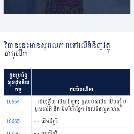
វិធាននេះមានសុពលភាពទៅលើទំនិញវត្ថុ
ធាតុដើម
កូដប្រព័ន្ធ
សុខដុមនីយ
កម្ម
ការពិពណ៌នា
10664
​​- មើម(ខ្ទឹម) មើម(ដំឡូង) ឫសរបស់មើម មើមក្តៀប
ឫសលើដី និងមើមបែកខ្នែង ដែលមិនលូតលាស់
10665
​​- ​​- ដើមជីកូរី
10666
​​- ​​- ឫសជីកូរី