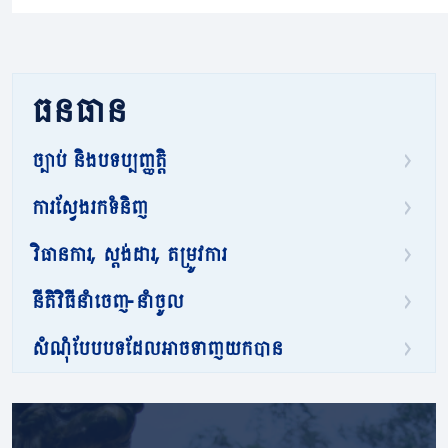
ធនធាន
ច្បាប់ និងបទប្បញ្ញត្តិ
ការស្វែងរកទំនិញ
វិធានការ, ស្តង់ដារ, តម្រូវការ
នីតិវិធីនាំចេញ-នាំចូល
សំណុំបែបបទដែលអាចទាញយកបាន