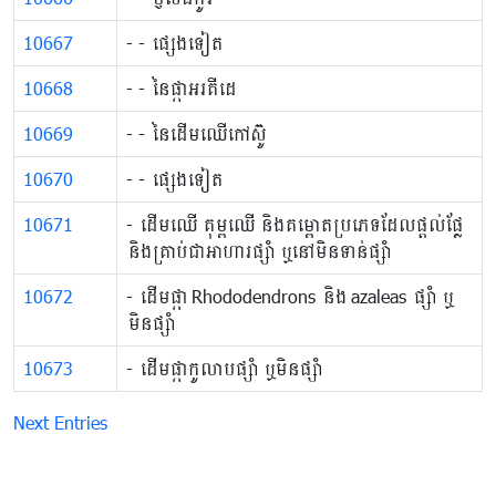
10667
​​- ​​- ផ្សេងទៀត
10668
​​​- ​​- នៃ​ផ្កា​អរគីដេ
10669
​​- ​​- នៃដើមឈើកៅស៊ូ
10670
​​- ​​- ផ្សេងទៀត
10671
​​- ដើមឈើ គុម្ពឈើ និងគម្ពោតប្រភេទដែលផ្តល់ផ្លែ
និងគ្រាប់ជាអាហារផ្សាំ ឬនៅមិនទាន់ផ្សាំ
10672
​​- ដើមផ្កា Rhododendrons និង azaleas ផ្សាំ ឬ
មិនផ្សាំ
10673
​​- ដើមផ្កាកូលាបផ្សាំ ឬមិនផ្សាំ
Next Entries