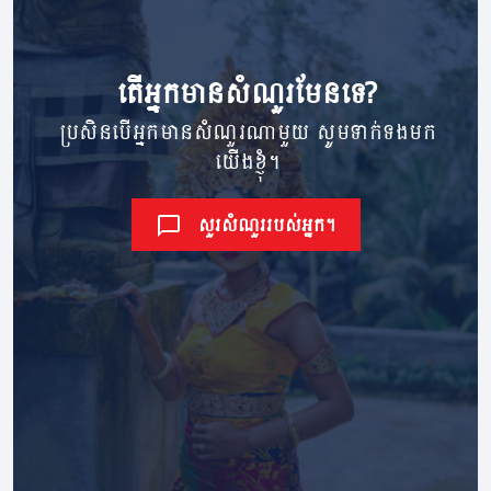
តើ​អ្នក​មាន​សំណួរ​មែនទេ?
ប្រសិនបើអ្នកមានសំណួរណាមួយ សូមទាក់ទងមក
យើងខ្ញុំ។
សួរសំណួររបស់អ្នក។