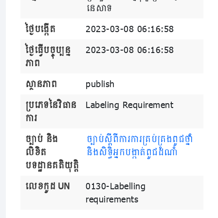
នេសាទ
ថ្ងៃបង្កើត
2023-03-08 06:16:58
ថ្ងៃធ្វើបច្ចុប្បន្ន
2023-03-08 06:16:58
ភាព
ស្ថានភាព
publish
ប្រភេទនៃវិធាន
Labeling Requirement
ការ
ច្បាប់ និង
ច្បាប់​ស្តីពីការការ​គ្រប់​គ្រង​ពូជ​ថ្នាំ
លិខិត
និង​សិទ្ធិអ្នក​បង្កាត់​ពូជ​ដំណាំ
បទដ្ឋានគតិយុត្តិ
លេខកូដ UN
0130-Labelling
requirements