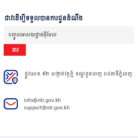
ជាវដើម្បីទទួលបានការជូនដំណឹង
បញ្ចូលអាសយដ្ឋានអ៊ីមែល
ជាវ
ផ្លូវលេខ ៩២ សង្កាត់វត្តភ្នំ ខណ្ឌដូនពេញ រាជធានីភ្នំពេញ
info@ntr.gov.kh
support@ntr.gov.kh