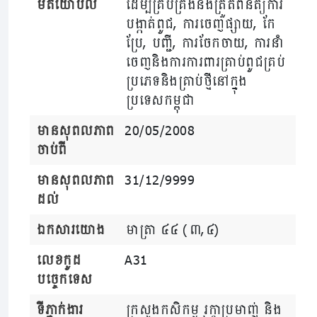
មតិយោបល់
ដើម្បីគ្រប់គ្រងនិងត្រួតពិនិត្យការ
បង្កាត់ពូជ, ការចេញផ្សាយ, កែ
ប្រែ, បញ្ជី, ការចែកចាយ, ការនាំ
ចេញនិងការការពារគ្រាប់ពូជគ្រប់
ប្រភេទនិងគ្រាប់ថ្មីនៅក្នុង
ប្រទេសកម្ពុជា
មានសុពលភាព
20/05/2008
ចាប់ពី
មានសុពលភាព
31/12/9999
ដល់
ឯកសារយោង
មាត្រា ៤៤ (៣,៤)
លេខកូដ
A31
បច្ចេកទេស
ទីភ្នាក់ងារ
ក្រសួងកសិកម្ម រុក្ខាប្រមាញ់ និង