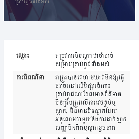
គ្រាប់ពូជទាំងអស់
ឈ្មោះ
តម្រូវការបិទស្លាកជាចាំបាច់
សម្រាប់គ្រាប់ពូជទាំងអស់
ការពិពណ៌នា
វាត្រូវបានគេហាមឃាត់មិនឱ្យធ្វើ
ចរាចរនៅលើទីផ្សារចំពោះ
គ្រាប់ពូជណាដែលមានព័ត៌មាន
មិនត្រឹមត្រូវលើការវេចខ្ចប់ឬ
ស្លាក, មិនមានបិទស្លាកដែល
អនុលោមជាមួយនិងការដាក់ស្លាក
សញ្ញាមិនពិតឬស្លាកខូចខាត