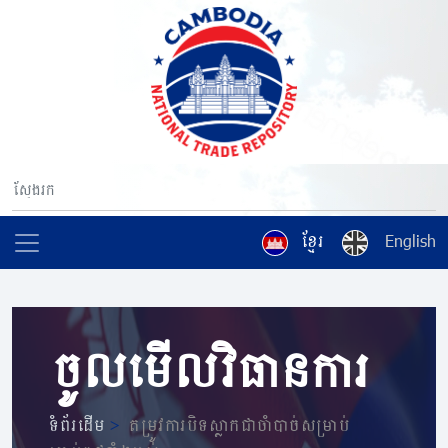
ខ្មែរ
English
ចូលមើលវិធានការ
ទំព័រដើម
>
តម្រូវការបិទស្លាកជាចាំបាច់សម្រាប់