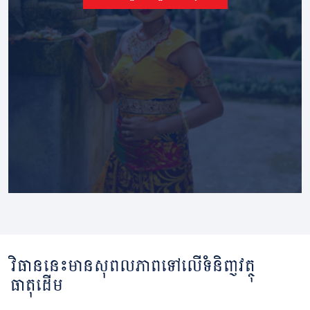
វិធាននេះមានសុពលភាពទៅលើទំនិញវត្ថុ
ធាតុដើម