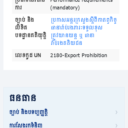
ការ
(mandatory)
ច្បាប់ និង
ប្រកាសអន្ដរក្រសួងស្ដីពីកាតព្វកិច្ច
លិខិត
ធានារ៉ាប់រងភារៈទទួលខុស
បទដ្ឋានគតិយុត្តិ
ត្រូវយានយន្ដ ឬ ធានា
រ៉ាប់រងតតិយជន
លេខកូដ UN
2180-Export Prohibition
ធនធាន
ច្បាប់ និងបទប្បញ្ញត្តិ
ការស្វែងរកទំនិញ