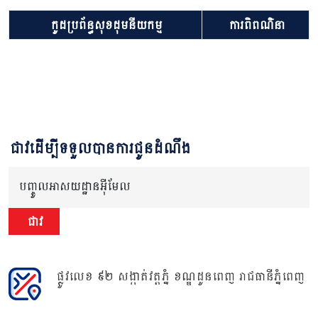
កូដប្រព័ន្ធសុខដុមនីយកម្ម
ការពិពណ៌នា
ជាវដើម្បីទទួលបានការជូនដំណឹង
បញ្ចូលអាសយដ្ឋានអ៊ីមែល
ជាវ
ផ្លូវលេខ ៩២ សង្កាត់វត្តភ្នំ ខណ្ឌដូនពេញ រាជធានីភ្នំពេញ