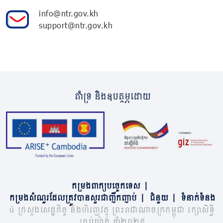
info@ntr.gov.kh
support@ntr.gov.kh
គាំទ្រ និងឧបត្ថម្ភដោយ
កម្រងពាក្យបច្ចេកទេស
|
កម្រងសំណួរដែលត្រូវបានសួរជាញឹកញាប់
|
ជំនួយ
|
ទំនាក់ទំនង
© ក្រសួងសេដ្ឋកិច្ច និងហិរញ្ញវត្ថុ ព្រះរាជាណាចក្រកម្ពុជា រក្សាសិទ្ធិ
គ្រប់យ៉ាង ឆ្នាំ២០២៥