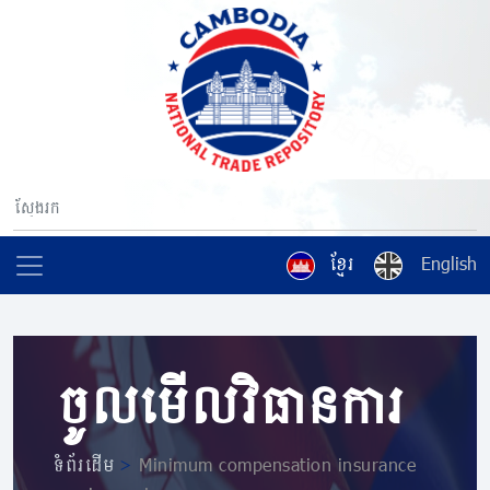
ខ្មែរ
English
ចូលមើលវិធានការ
ទំព័រដើម
>
Minimum compensation insurance