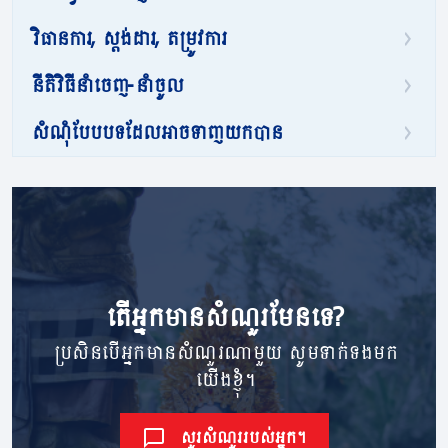
វិធានការ, ស្តង់ដារ, តម្រូវការ
នីតិវិធីនាំចេញ-នាំចូល
សំណុំបែបបទដែលអាចទាញយកបាន
តើ​អ្នក​មាន​សំណួរ​មែនទេ?
ប្រសិនបើអ្នកមានសំណួរណាមួយ សូមទាក់ទងមក
យើងខ្ញុំ។
សួរសំណួររបស់អ្នក។