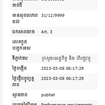
ចាប់ពី
មានសុពលភាព
31/12/9999
ដល់
ឯកសារយោង
Art. 3
លេខកូដ
បច្ចេកទេស
ទីភ្នាក់ងារ
ក្រសួងសេដ្ឋកិច្ច និង ហិរញ្ញវត្ថុ
ថ្ងៃបង្កើត
2023-03-08 06:17:29
ថ្ងៃធ្វើបច្ចុប្បន្ន
2023-03-08 06:17:29
ភាព
ស្ថានភាព
publish
ប្រភេទនៃវិធាន
Performance requirements