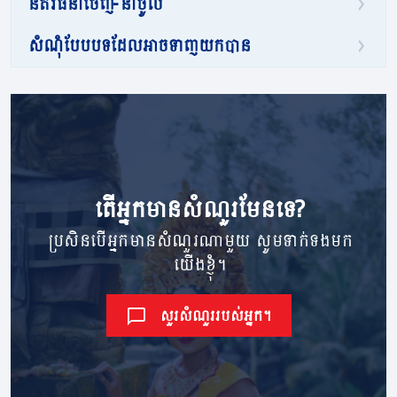
នីតិវិធីនាំចេញ-នាំចូល
សំណុំបែបបទដែលអាចទាញយកបាន
តើ​អ្នក​មាន​សំណួរ​មែនទេ?
ប្រសិនបើអ្នកមានសំណួរណាមួយ សូមទាក់ទងមក
យើងខ្ញុំ។
សួរសំណួររបស់អ្នក។