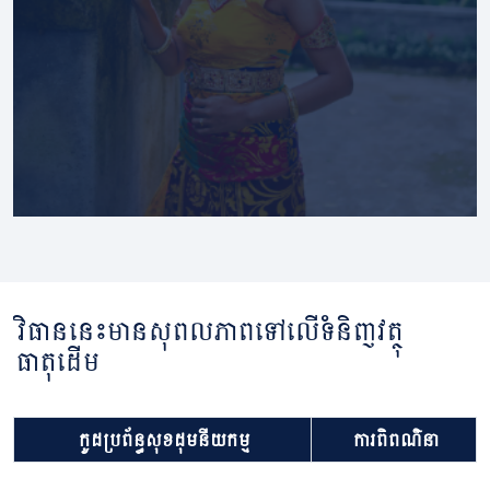
វិធាននេះមានសុពលភាពទៅលើទំនិញវត្ថុ
ធាតុដើម
កូដប្រព័ន្ធសុខដុមនីយកម្ម
ការពិពណ៌នា