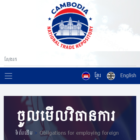
ខ្មែរ
English
ចូលមើលវិធានការ
ទំព័រដើម
>
Obligations for employing foreign