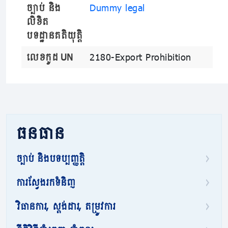
ច្បាប់ និង
Dummy legal
លិខិត
បទដ្ឋានគតិយុត្តិ
លេខកូដ UN
2180-Export Prohibition
ធនធាន
ច្បាប់ និងបទប្បញ្ញត្តិ
ការស្វែងរកទំនិញ
វិធានការ, ស្តង់ដារ, តម្រូវការ