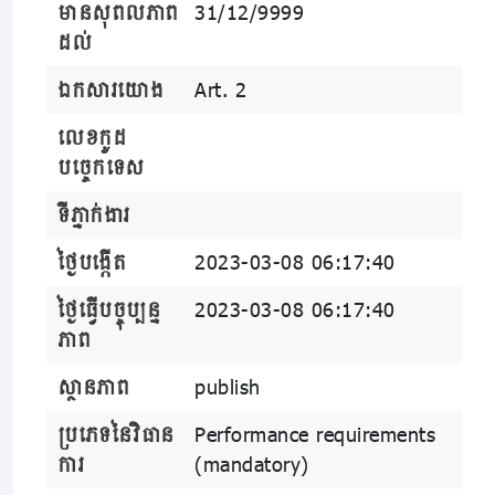
មានសុពលភាព
31/12/9999
ដល់
ឯកសារយោង
Art. 2
លេខកូដ
បច្ចេកទេស
ទីភ្នាក់ងារ
ថ្ងៃបង្កើត
2023-03-08 06:17:40
ថ្ងៃធ្វើបច្ចុប្បន្ន
2023-03-08 06:17:40
ភាព
ស្ថានភាព
publish
ប្រភេទនៃវិធាន
Performance requirements
ការ
(mandatory)