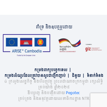
គាំទ្រ និងឧបត្ថម្ភដោយ
កម្រងពាក្យបច្ចេកទេស
|
កម្រងសំណួរដែលត្រូវបានសួរជាញឹកញាប់
|
ជំនួយ
|
ទំនាក់ទំនង
© ក្រសួងសេដ្ឋកិច្ច និងហិរញ្ញវត្ថុ ព្រះរាជាណាចក្រកម្ពុជា រក្សាសិទ្ធិ
គ្រប់យ៉ាង ឆ្នាំ២០២៥
ឌីហ្សាញ និងបង្កើតដោយ
Pegotec
គ្រប់គ្រង និងអនុវត្តដោយលេខាធិការដ្ឋាន NTR