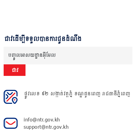
ជាវដើម្បីទទួលបានការជូនដំណឹង
បញ្ចូលអាសយដ្ឋានអ៊ីមែល
ជាវ
ផ្លូវលេខ ៩២ សង្កាត់វត្តភ្នំ ខណ្ឌដូនពេញ រាជធានីភ្នំពេញ
info@ntr.gov.kh
support@ntr.gov.kh