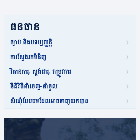
ធនធាន
ច្បាប់ និងបទប្បញ្ញត្តិ
ការស្វែងរកទំនិញ
វិធានការ, ស្តង់ដារ, តម្រូវការ
នីតិវិធីនាំចេញ-នាំចូល
សំណុំបែបបទដែលអាចទាញយកបាន