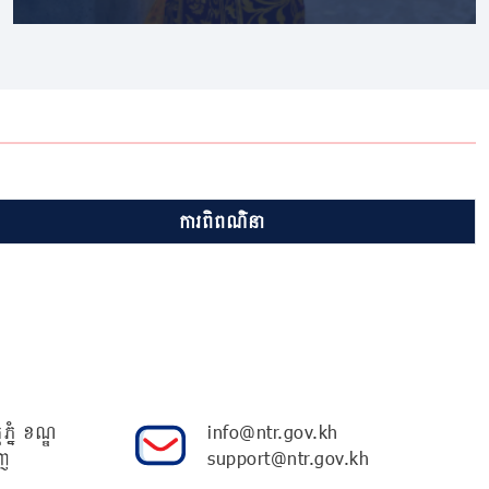
ការពិពណ៌នា
ភ្នំ ខណ្ឌ
info@ntr.gov.kh
ញ
support@ntr.gov.kh