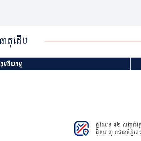
ធាតុដើម
ខដុមនីយកម្ម
ផ្លូវលេខ ៩២ សង្កាត់វត្ត
ដូនពេញ រាជធានីភ្នំពេ