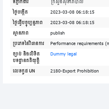
ទីភ្នាក់ងារ
ក្រសួងសុខាភិបាល
ថ្ងៃបង្កើត
2023-03-08 06:18:15
ថ្ងៃធ្វើបច្ចុប្បន្នភាព
2023-03-08 06:18:15
ស្ថានភាព
publish
ប្រភេទនៃវិធានការ
Performance requirements (
ច្បាប់ និងលិខិត
Dummy legal
បទដ្ឋានគតិយុត្តិ
លេខកូដ UN
2180-Export Prohibition