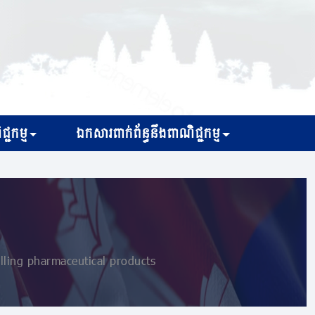
្ជកម្ម
ឯកសារពាក់ព័ន្ធនឹងពាណិជ្ជកម្ម
lling pharmaceutical products