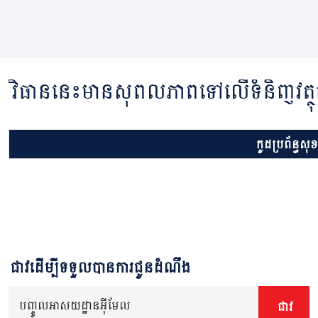
វិធាននេះមានសុពលភាពទៅលើទំនិញវត្ថុ
កូដប្រព័ន្ធសុ
ជាវដើម្បីទទួលបានការជូនដំណឹង
បញ្ចូលអាសយដ្ឋានអ៊ីមែល
ជាវ