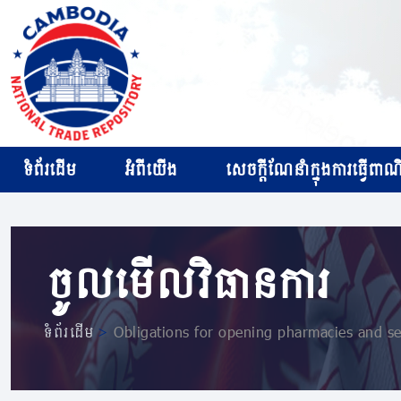
ទំព័រដើម
អំពីយើង
សេចក្ដីណែនាំក្នុងការធ្វើពាណិជ
ចូលមើលវិធានការ
ទំព័រដើម
>
Obligations for opening pharmacies and se