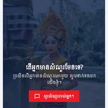
តើ​អ្នក​មាន​សំណួរ​មែនទេ?
ប្រសិនបើអ្នកមានសំណួរណាមួយ សូមទាក់ទងមក
យើងខ្ញុំ។
សួរសំណួររបស់អ្នក។