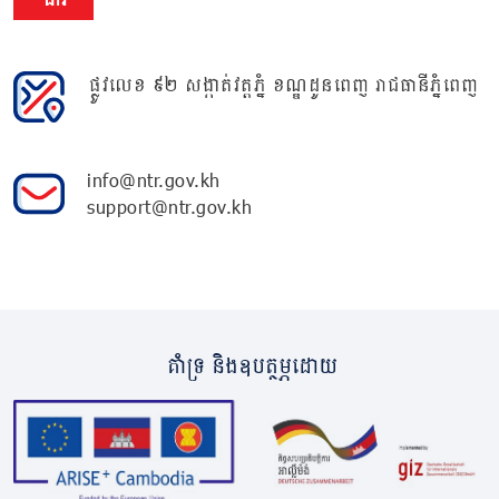
ផ្លូវលេខ ៩២ សង្កាត់វត្តភ្នំ ខណ្ឌដូនពេញ រាជធានីភ្នំពេញ
info@ntr.gov.kh
support@ntr.gov.kh
គាំទ្រ និងឧបត្ថម្ភដោយ