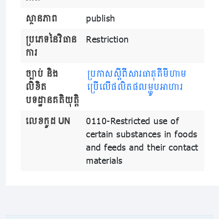
ស្ថានភាព
publish
ប្រភេទនៃវិធាន
Restriction
ការ
ច្បាប់ និង
ប្រកាសស្តីពីសារធាតុគីមីហាម
លិខិត
ប្រើលើផលិតផលម្ហូបអាហារ
បទដ្ឋានគតិយុត្តិ
លេខកូដ UN
0110-Restricted use of
certain substances in foods
and feeds and their contact
materials