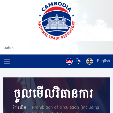
ខ្មែរ
English
ចូលមើលវិធានការ
ទំព័រដើម
>
Prohibition of circulation (including