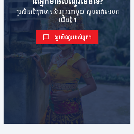
តើ​អ្នក​មាន​សំណួរ​មែនទេ?
ប្រសិនបើអ្នកមានសំណួរណាមួយ សូមទាក់ទងមក
យើងខ្ញុំ។
សួរសំណួររបស់អ្នក។