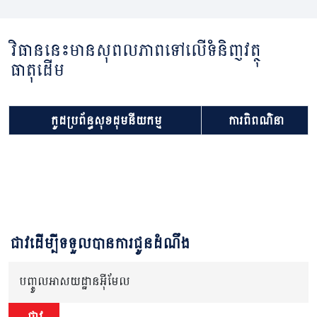
វិធាននេះមានសុពលភាពទៅលើទំនិញវត្ថុ
ធាតុដើម
កូដប្រព័ន្ធសុខដុមនីយកម្ម
ការពិពណ៌នា
ជាវដើម្បីទទួលបានការជូនដំណឹង
បញ្ចូលអាសយដ្ឋានអ៊ីមែល
ជាវ