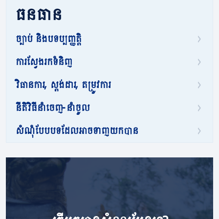
ធនធាន
ច្បាប់ និងបទប្បញ្ញត្តិ
ការស្វែងរកទំនិញ
វិធានការ, ស្តង់ដារ, តម្រូវការ
នីតិវិធីនាំចេញ-នាំចូល
សំណុំបែបបទដែលអាចទាញយកបាន