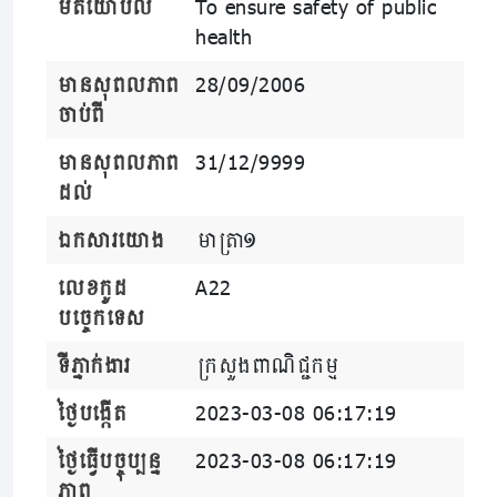
មតិយោបល់
To ensure safety of public
health
មានសុពលភាព
28/09/2006
ចាប់ពី
មានសុពលភាព
31/12/9999
ដល់
ឯកសារយោង
មាត្រា១
លេខកូដ
A22
បច្ចេកទេស
ទីភ្នាក់ងារ
ក្រសួងពាណិជ្ជកម្ម
ថ្ងៃបង្កើត
2023-03-08 06:17:19
ថ្ងៃធ្វើបច្ចុប្បន្ន
2023-03-08 06:17:19
ភាព