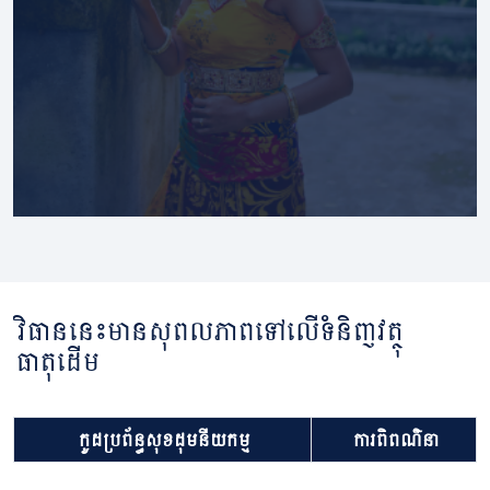
វិធាននេះមានសុពលភាពទៅលើទំនិញវត្ថុ
ធាតុដើម
កូដប្រព័ន្ធសុខដុមនីយកម្ម
ការពិពណ៌នា