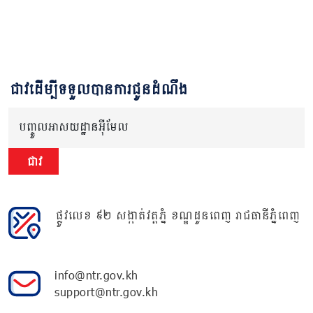
ជាវដើម្បីទទួលបានការជូនដំណឹង
បញ្ចូលអាសយដ្ឋានអ៊ីមែល
ជាវ
ផ្លូវលេខ ៩២ សង្កាត់វត្តភ្នំ ខណ្ឌដូនពេញ រាជធានីភ្នំពេញ
info@ntr.gov.kh
support@ntr.gov.kh