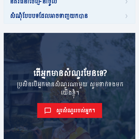
នីតិវិធីនាំចេញ-នាំចូល
សំណុំបែបបទដែលអាចទាញយកបាន
តើ​អ្នក​មាន​សំណួរ​មែនទេ?
ប្រសិនបើអ្នកមានសំណួរណាមួយ សូមទាក់ទងមក
យើងខ្ញុំ។
សួរសំណួររបស់អ្នក។