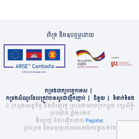
គាំទ្រ និងឧបត្ថម្ភដោយ
កម្រងពាក្យបច្ចេកទេស
|
កម្រងសំណួរដែលត្រូវបានសួរជាញឹកញាប់
|
ជំនួយ
|
ទំនាក់ទំនង
© ក្រសួងសេដ្ឋកិច្ច និងហិរញ្ញវត្ថុ ព្រះរាជាណាចក្រកម្ពុជា រក្សាសិទ្ធិ
គ្រប់យ៉ាង ឆ្នាំ២០២៥
ឌីហ្សាញ និងបង្កើតដោយ
Pegotec
គ្រប់គ្រង និងអនុវត្តដោយលេខាធិការដ្ឋាន NTR