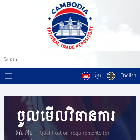
ខ្មែរ
English
ចូលមើលវិធានការ
ទំព័រដើម
>
Qualification requirements for