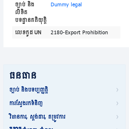
ច្បាប់ និង
Dummy legal
លិខិត
បទដ្ឋានគតិយុត្តិ
លេខកូដ UN
2180-Export Prohibition
ធនធាន
ច្បាប់ និងបទប្បញ្ញត្តិ
ការស្វែងរកទំនិញ
វិធានការ, ស្តង់ដារ, តម្រូវការ