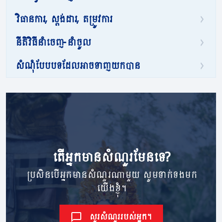
វិធានការ, ស្តង់ដារ, តម្រូវការ
នីតិវិធីនាំចេញ-នាំចូល
សំណុំបែបបទដែលអាចទាញយកបាន
តើ​អ្នក​មាន​សំណួរ​មែនទេ?
ប្រសិនបើអ្នកមានសំណួរណាមួយ សូមទាក់ទងមក
យើងខ្ញុំ។
សួរសំណួររបស់អ្នក។