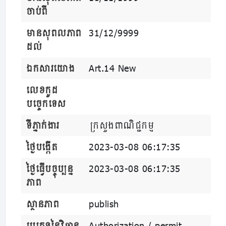
ចាប់ពី
មានសុពលភាព
31/12/9999
ដល់
ឯកសារយោង
Art.14 New
លេខកូដ
បច្ចេកទេស
ទីភ្នាក់ងារ
ក្រសួងពាណិជ្ជកម្ម
ថ្ងៃបង្កើត
2023-03-08 06:17:35
ថ្ងៃធ្វើបច្ចុប្បន្ន
2023-03-08 06:17:35
ភាព
ស្ថានភាព
publish
ប្រភេទនៃវិធាន
Authorization / permit