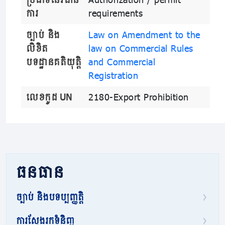
ការ
requirements
ច្បាប់ និង
Law on Amendment to the
លិខិត
law on Commercial Rules
បទដ្ឋានគតិយុត្តិ
and Commercial
Registration
លេខកូដ UN
2180-Export Prohibition
ធនធាន
ច្បាប់ និងបទប្បញ្ញត្តិ
ការស្វែងរកទំនិញ