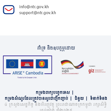
info@ntr.gov.kh
support@ntr.gov.kh
គាំទ្រ និងឧបត្ថម្ភដោយ
កម្រងពាក្យបច្ចេកទេស
|
កម្រងសំណួរដែលត្រូវបានសួរជាញឹកញាប់
|
ជំនួយ
|
ទំនាក់ទំនង
© ក្រសួងសេដ្ឋកិច្ច និងហិរញ្ញវត្ថុ ព្រះរាជាណាចក្រកម្ពុជា រក្សាសិទ្ធិ
គ្រប់យ៉ាង ឆ្នាំ២០២៥