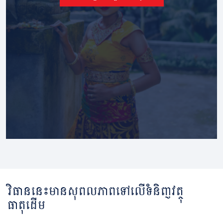
វិធាននេះមានសុពលភាពទៅលើទំនិញវត្ថុ
ធាតុដើម