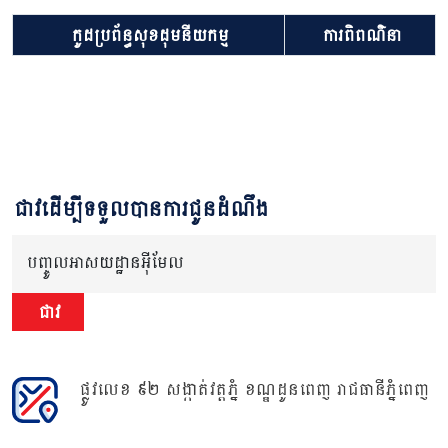
កូដប្រព័ន្ធសុខដុមនីយកម្ម
ការពិពណ៌នា
ជាវដើម្បីទទួលបានការជូនដំណឹង
បញ្ចូលអាសយដ្ឋានអ៊ីមែល
ជាវ
ផ្លូវលេខ ៩២ សង្កាត់វត្តភ្នំ ខណ្ឌដូនពេញ រាជធានីភ្នំពេញ