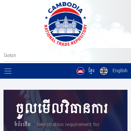
ខ្មែរ
English
ចូលមើលវិធានការ
ទំព័រដើម
>
Registration requirement for