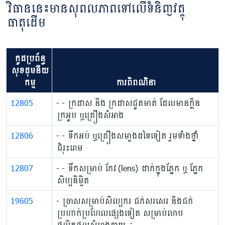
វិធាននេះមានសុពលភាពទៅលើទំនិញវត្ថុ
ធាតុដើម
កូដប្រព័ន្ធ
សុខដុមនីយ
កម្ម
ការពិពណ៌នា
12805
- - ក្រដាស និង ក្រដាសជូតមាត់ ដែលមានក្លិន
ក្រអូប ឬ​គ្រឿង​សំអាង
12806
- - ទឹកអប់ ឬគ្រឿងសម្អាងដទៃទៀត រួមទាំងថ្នាំ
ជំរុះរោម
12807
​- - ទឹក​សម្រាប់ កែវ (lens) ដាក់ក្នុងភ្នែក ឬ ភ្នែក
សិប្បនិម្មិត
19605
- ច្រាសសម្រាប់​សិល្បករ ជក់សរសេរ និងជក់
ប្រហាក់ប្រហែលផ្សេងទៀត សម្រាប់លាប
ផលិតផលសំអាងកាយ ៖