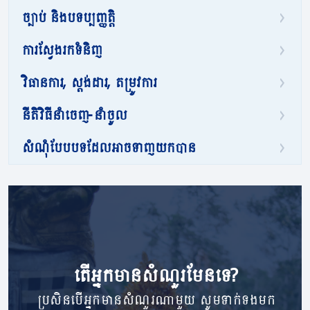
ច្បាប់ និងបទប្បញ្ញត្តិ
ការស្វែងរកទំនិញ
វិធានការ, ស្តង់ដារ, តម្រូវការ
នីតិវិធីនាំចេញ-នាំចូល
សំណុំបែបបទដែលអាចទាញយកបាន
តើ​អ្នក​មាន​សំណួរ​មែនទេ?
ប្រសិនបើអ្នកមានសំណួរណាមួយ សូមទាក់ទងមក