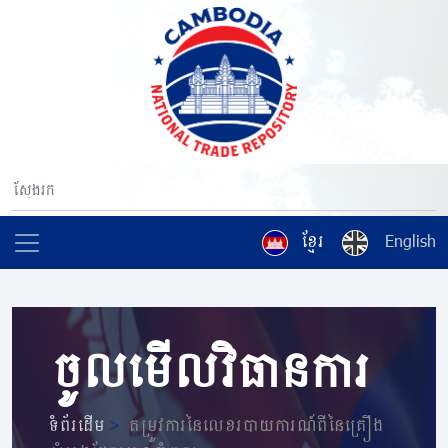
ខ្មែរ
English
ចូលមើលវិធានការ
ទំព័រដើម
>
តម្រូវការនៃលេខរបាយការណ៍ពីនៃគ្រឿង