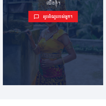
យើងខ្ញុំ។
សួរសំណួររបស់អ្នក។