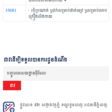
19681
- របុំប្រណាត់ ឬជក់សម្រាប់​ផាត់ម្សៅ ឬសម្រាប់​លាប
គ្រឿងលំងកាយ
ជាវដើម្បីទទួលបានការជូនដំណឹង
បញ្ចូលអាសយដ្ឋានអ៊ីមែល
ជាវ
ផ្លូវលេខ ៩២ សង្កាត់វត្តភ្នំ ខណ្ឌដូនពេញ រាជធានីភ្នំពេញ