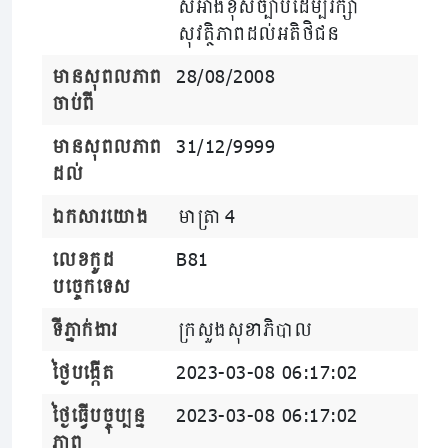
សំអាងខុសច្បាប់ដើម្បីរក្សា
សុវត្ថិភាពដល់អតិថិជន
មានសុពលភាព
28/08/2008
ចាប់ពី
មានសុពលភាព
31/12/9999
ដល់
ឯកសារយោង
មាត្រា 4
លេខកូដ
B81
បច្ចេកទេស
ទីភ្នាក់ងារ
ក្រសួងសុខាភិបាល
ថ្ងៃបង្កើត
2023-03-08 06:17:02
ថ្ងៃធ្វើបច្ចុប្បន្ន
2023-03-08 06:17:02
ភាព