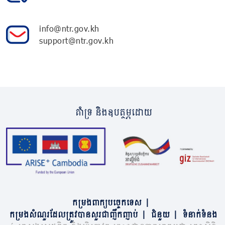
info@ntr.gov.kh
support@ntr.gov.kh
គាំទ្រ និងឧបត្ថម្ភដោយ
កម្រងពាក្យបច្ចេកទេស
|
កម្រងសំណួរដែលត្រូវបានសួរជាញឹកញាប់
|
ជំនួយ
|
ទំនាក់ទំនង