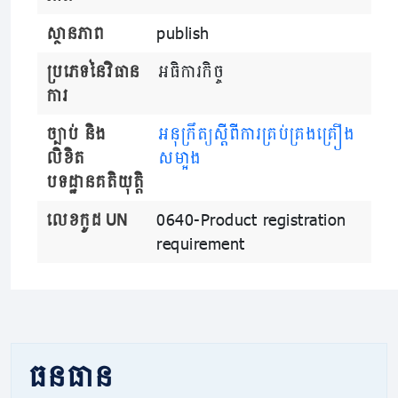
ស្ថានភាព
publish
ប្រភេទនៃវិធាន
អធិការកិច្ច
ការ
ច្បាប់ និង
អនុក្រឹត្យស្តីពីការគ្រប់គ្រងគ្រឿង
លិខិត
សម្អាង
បទដ្ឋានគតិយុត្តិ
លេខកូដ UN
0640-Product registration
requirement
ធនធាន