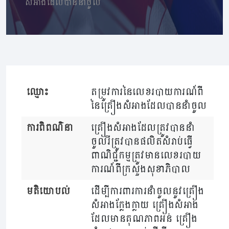
សំអាងដែលបាននាំចូល
ឈ្មោះ
តម្រូវការនៃលេខរបាយការណ៍ពី
នៃគ្រឿងសំអាងដែលបាននាំចូល
ការពិពណ៌នា
គ្រឿងសំអាងដែលត្រូវបាននាំ
ចូលរឺត្រូវបានផលិតសំរាប់ធ្វើ
ពាណិជ្ជកម្មត្រូវមានលេខរបាយ
ការណ៍ពីក្រសួងសុខាភិបាល
មតិយោបល់
ដើម្បីការពារការនាំចូលនូវគ្រឿង
សំអាងក្លែងក្លាយ គ្រឿងសំអាង
ដែលមានគុណភាពអន់ គ្រឿង