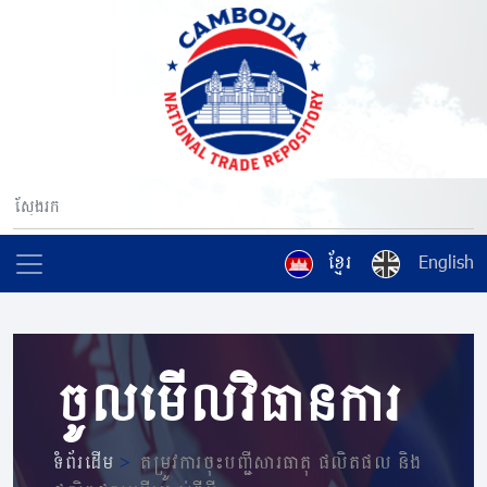
ខ្មែរ
English
ចូលមើលវិធានការ
ទំព័រដើម
>
តម្រូវការចុះបញ្ជីសារធាតុ ផលិតផល​ និង