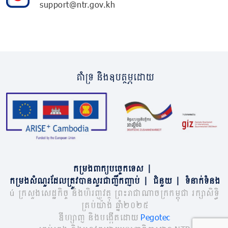
support@ntr.gov.kh
គាំទ្រ និងឧបត្ថម្ភដោយ
កម្រងពាក្យបច្ចេកទេស
|
កម្រងសំណួរដែលត្រូវបានសួរជាញឹកញាប់
|
ជំនួយ
|
ទំនាក់ទំនង
© ក្រសួងសេដ្ឋកិច្ច និងហិរញ្ញវត្ថុ ព្រះរាជាណាចក្រកម្ពុជា រក្សាសិទ្ធិ
គ្រប់យ៉ាង ឆ្នាំ២០២៥
ឌីហ្សាញ និងបង្កើតដោយ
Pegotec