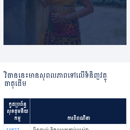
វិធាននេះមានសុពលភាពទៅលើទំនិញវត្ថុ
ធាតុដើម
កូដប្រព័ន្ធ
សុខដុមនីយ
កម្ម
ការពិពណ៌នា
11827
រ៉ែកូបាល់ និងល្បាយខាប់របស់វា