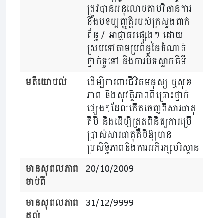
ត្រូវបានអនុលោមតាមវិធានការ
និងបទប្បញ្ញត្តិរបស់ក្រសួងពាក់
ព័ន្ធ / អាជ្ញាធរផ្សេងៗ ដោយ
ស្របទៅតាមប្រព័ន្ធនៃចំណាត់
ថ្នាក់ទូទៅ និងការបិទស្លាកគីមី
មតិយោបល់
ដើម្បីការពារជីវិតមនុស្ស ឬសុខ
ភាព និងសុវត្ថិភាពពីគ្រោះថ្នាក់
ផ្សេងៗដែលកើតចេញពីសារធាតុ
គីមី និងដើម្បីត្រួតពិនិត្យការប្រើ
ប្រាស់សារធាតុគីមីឱ្យមាន
ប្រសិទ្ធិភាពនិងការអភិរក្សបរិស្ថាន
មានសុពលភាព
20/10/2009
ចាប់ពី
មានសុពលភាព
31/12/9999
ដល់