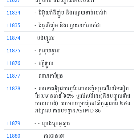
11834
- រែ់អ៊ុយរ៉ានីញ៉ូម និងល្បាយខាប់របស់វា
11835
- រ៉ែតូលីញ៉ូម និងល្បាយខាប់របស់វា
11874
-បង់ហ្សូល
11875
- តូលុយអូល
11876
- ហ្សីឡូល
11877
- ណាភតាឡែន
11878
- សារធាតុអ៊ីដ្រូការបួដែលមានក្លិនប្រហើរដទៃទៀត
ដែលមានមាឌ ៦៥% ឬលើសពីនេះ(គិតបញ្ចូលទាំង
ការបាត់បង់) យកមកចម្រាញ់នៅសីតុណ្ហភាព ២៥០
អង្សាសេ តាមបទដ្ឋាន ASTM D 86
11879
- - ប្រេងក្រេអូសូត
11880
- - -កាបោនខ្មៅ