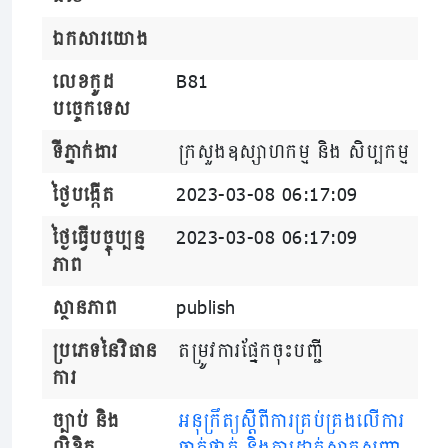
ឯកសារយោង
លេខកូដ
B81
បច្ចេកទេស
ទីភ្នាក់ងារ
ក្រសួងឧស្សាហកម្ម និង សិប្បកម្ម
ថ្ងៃបង្កើត
2023-03-08 06:17:09
ថ្ងៃធ្វើបច្ចុប្បន្ន
2023-03-08 06:17:09
ភាព
ស្ថានភាព
publish
ប្រភេទនៃវិធាន
តម្រូវការផ្នែកចុះបញ្ជី
ការ
ច្បាប់ និង
អនុក្រឹត្យស្តីពីការគ្រប់គ្រងលើការ
លិខិត
ចាត់ថ្នាក់ និងការដាក់ស្លាកសញ្ញា