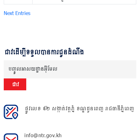
Next Entries
ជាវដើម្បីទទួលបានការជូនដំណឹង
បញ្ចូលអាសយដ្ឋានអ៊ីមែល
ជាវ
ផ្លូវលេខ ៩២ សង្កាត់វត្តភ្នំ ខណ្ឌដូនពេញ រាជធានីភ្នំពេញ
info@ntr.gov.kh