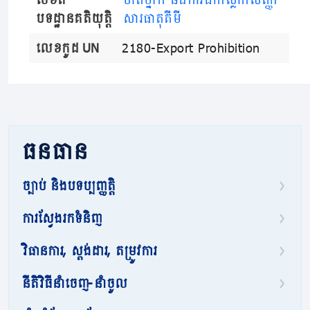
បទដ្ឋានគតិយុត្តិ
សារធាតុគីមី
លេខកូដ UN
2180-Export Prohibition
ធនធាន
ច្បាប់ និងបទប្បញ្ញត្តិ
ការស្វែងរកទំនិញ
វិធានការ, ស្តង់ដារ, តម្រូវការ
នីតិវិធីនាំចេញ-នាំចូល