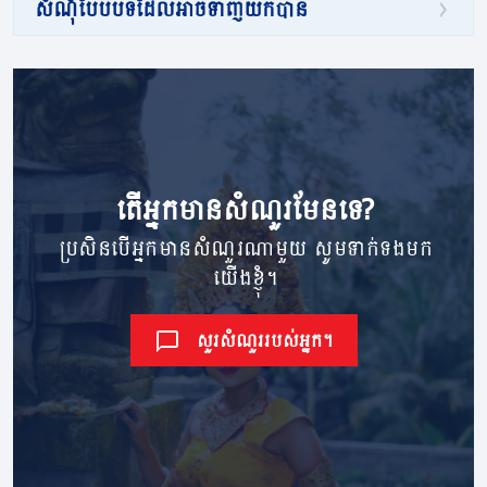
សំណុំបែបបទដែលអាចទាញយកបាន
តើ​អ្នក​មាន​សំណួរ​មែនទេ?
ប្រសិនបើអ្នកមានសំណួរណាមួយ សូមទាក់ទងមក
យើងខ្ញុំ។
សួរសំណួររបស់អ្នក។