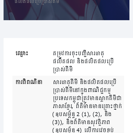
ផលិតផលប្រើប្រាស់គីមី
ឈ្មោះ
តម្រូវការចុះបញ្ជីសារធាតុ
ផលិតផល​ និងផលិតផលប្រើ
ប្រាស់គីមី
ការពិពណ៌នា
សារធាតុគីមី និងផលិតផលប្រើ
ប្រាស់គីមី​នៅក្នុងពាណិជ្ជកម្ម
ប្រទេសកម្ពុជាត្រូវមានស្លាកគីមីជា
ភាសាខ្មែរ, ព័ត៌មានមានគ្រោះថ្នាក់
(ឧបសម្ព័ន្ធ 2 (1), (2), និង
(3)), និងព័ត៌មានសុវត្ថិភាព
(ឧបសម្ព័ន្ធ 4) លើការវេចខ្ចប់