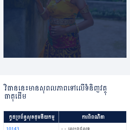
វិធាននេះមានសុពលភាពទៅលើទំនិញវត្ថុ
ធាតុដើម
កូដប្រព័ន្ធសុខដុមនីយកម្ម
ការពិពណ៌នា
10143
​​​- ​​​- សេះពូជ​សុទ្ធ