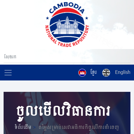
ខ្មែរ
English
ចូលមើលវិធានការ
ទំព័រដើម
>
តម្លៃសម្រាប់សេវាអធិការកិច្ចលើការនាំចេញ