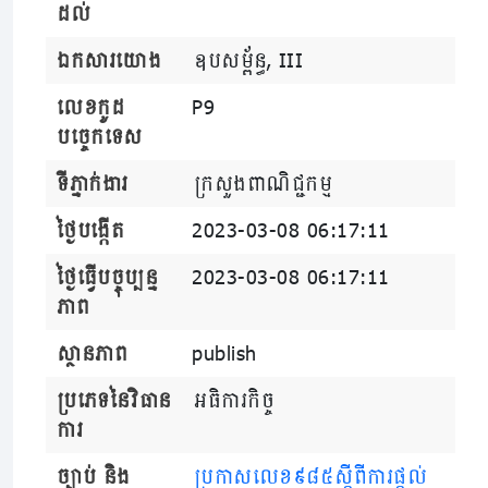
ដល់
ឯកសារយោង
ឧបសម្ព័ន្ធ, III
លេខកូដ
P9
បច្ចេកទេស
ទីភ្នាក់ងារ
ក្រសួងពាណិជ្ជកម្ម
ថ្ងៃបង្កើត
2023-03-08 06:17:11
ថ្ងៃធ្វើបច្ចុប្បន្ន
2023-03-08 06:17:11
ភាព
ស្ថានភាព
publish
ប្រភេទនៃវិធាន
អធិការកិច្ច
ការ
ច្បាប់ និង
ប្រកាសលេខ៩៨៥ស្តីពីការផ្តល់