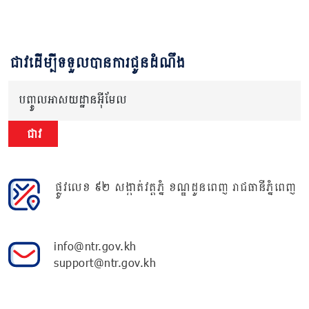
ជាវដើម្បីទទួលបានការជូនដំណឹង
បញ្ចូលអាសយដ្ឋានអ៊ីមែល
ជាវ
ផ្លូវលេខ ៩២ សង្កាត់វត្តភ្នំ ខណ្ឌដូនពេញ រាជធានីភ្នំពេញ
info@ntr.gov.kh
support@ntr.gov.kh