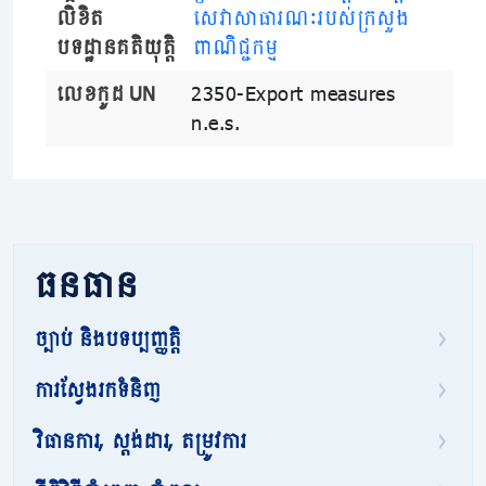
លិខិត
សេវាសាធារណៈរបស់ក្រសួង
បទដ្ឋានគតិយុត្តិ
ពាណិជ្ជកម្ម
លេខកូដ UN
2350-Export measures
n.e.s.
ធនធាន
ច្បាប់ និងបទប្បញ្ញត្តិ
ការស្វែងរកទំនិញ
វិធានការ, ស្តង់ដារ, តម្រូវការ