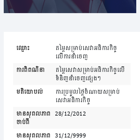
ឈ្មោះ
តម្លៃសម្រាប់សេវាអធិការកិច្ច
លើការនាំចេញ
ការពិពណ៌នា
តម្លៃសេវាសម្រាប់អធិការកិច្ចលើ
ទំនិញនាំចេញផ្សេងៗ
មតិយោបល់
ការប្រមូលថ្លៃចំណាយសម្រាប់
សេវាអធិការកិច្ច
មានសុពលភាព
28/12/2012
ចាប់ពី
មានសុពលភាព
31/12/9999