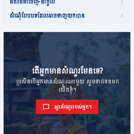
នីតិវិធីនាំចេញ-នាំចូល
សំណុំបែបបទដែលអាចទាញយកបាន
តើ​អ្នក​មាន​សំណួរ​មែនទេ?
ប្រសិនបើអ្នកមានសំណួរណាមួយ សូមទាក់ទងមក
យើងខ្ញុំ។
សួរសំណួររបស់អ្នក។