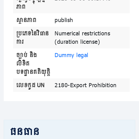
ភាព
ស្ថានភាព
publish
ប្រភេទនៃវិធាន
Numerical restrictions
ការ
(duration license)
ច្បាប់ និង
Dummy legal
លិខិត
បទដ្ឋានគតិយុត្តិ
លេខកូដ UN
2180-Export Prohibition
ធនធាន