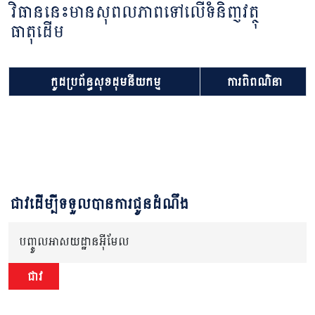
វិធាននេះមានសុពលភាពទៅលើទំនិញវត្ថុ
ធាតុដើម
កូដប្រព័ន្ធសុខដុមនីយកម្ម
ការពិពណ៌នា
ជាវដើម្បីទទួលបានការជូនដំណឹង
បញ្ចូលអាសយដ្ឋានអ៊ីមែល
ជាវ