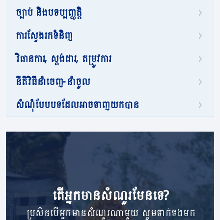
ច្បាប់ និងបទប្បញ្ញត្តិ
ការស្វែងរកទំនិញ
វិធានការ, ស្តង់ដារ, តម្រូវការ
នីតិវិធីនាំចេញ-នាំចូល
សំណុំបែបបទដែលអាចទាញយកបាន
តើ​អ្នក​មាន​សំណួរ​មែនទេ?
ប្រសិនបើអ្នកមានសំណួរណាមួយ សូមទាក់ទងមក