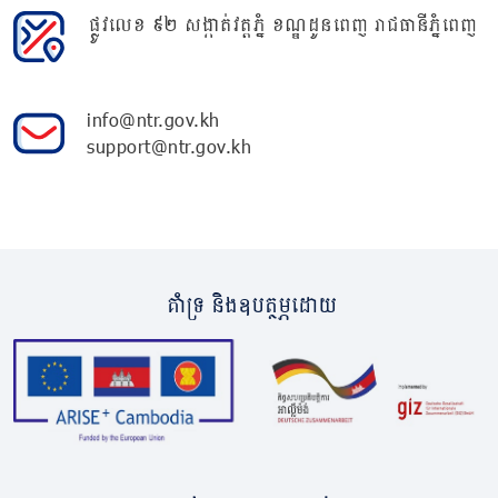
ផ្លូវលេខ ៩២ សង្កាត់វត្តភ្នំ ខណ្ឌដូនពេញ រាជធានីភ្នំពេញ
info@ntr.gov.kh
support@ntr.gov.kh
គាំទ្រ និងឧបត្ថម្ភដោយ