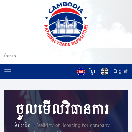
ខ្មែរ
English
ចូលមើលវិធានការ
ទំព័រដើម
>
Validity of licensing for company