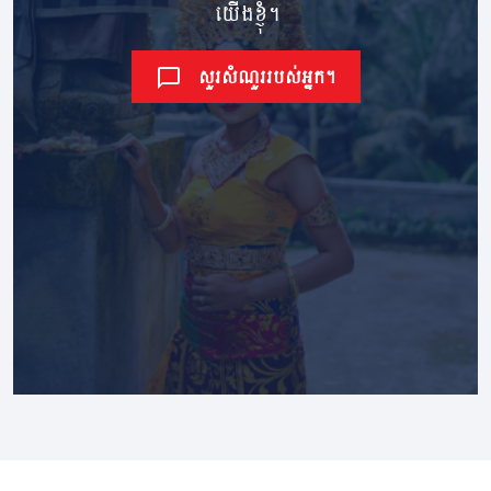
យើងខ្ញុំ។
សួរសំណួររបស់អ្នក។