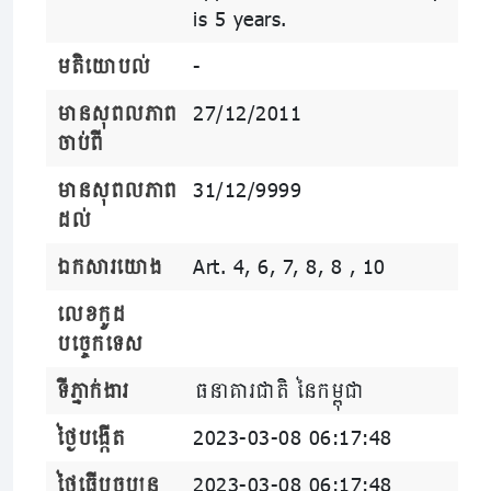
is 5 years.
មតិយោបល់
-
មានសុពលភាព
27/12/2011
ចាប់ពី
មានសុពលភាព
31/12/9999
ដល់
ឯកសារយោង
Art. 4, 6, 7, 8, 8 , 10
លេខកូដ
បច្ចេកទេស
ទីភ្នាក់ងារ
ធនាគារជាតិ នៃកម្ពុជា
ថ្ងៃបង្កើត
2023-03-08 06:17:48
ថ្ងៃធ្វើបច្ចុប្បន្ន
2023-03-08 06:17:48