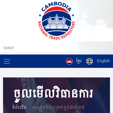
ខ្មែរ
English
ចូលមើលវិធានការ
ទំព័រដើម
>
ការត្រួតពិនិត្យគ្រាប់ពូជជាចាំបាច់