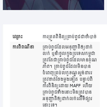
ឈ្មោះ
ការត្រួតពិនិត្យគ្រាប់ពូជជាចាំបាច់
ការពិពណ៌នា
គ្រាប់ពូជដែលអនុញ្ញាតិឲ្យដាក់
លក់ ឬនាំចូលក្នុងប្រទេសកម្ពុជា
ត្រូវ​តែជាគ្រាប់ពូជដែលមានគុណ
ភាព​។​​ គ្រាប់ពូជដែលមិនបាន
បំពេញគ្រប់លក្ខខណ្ឌស្តង់ដាររ
ត្រូវចាត់ចែងម្តងទៀត បន្ទាប់ពី
ការពិនិត្យដោយ MAFF ​ហើយ
គ្រាប់ពូជទាំងនោះមិនត្រូវបាន
អនុញ្ញាតិឲ្យដាក់លក់លើទីផ្សារ
នោះទេ។