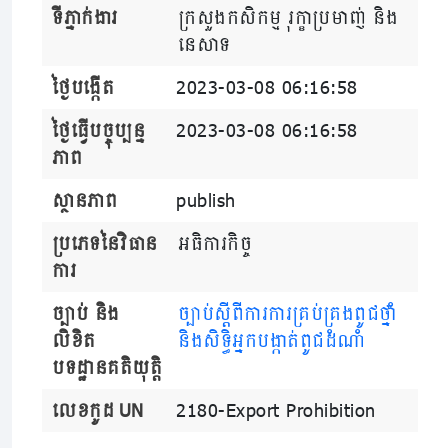
ទីភ្នាក់ងារ
ក្រសួងកសិកម្ម រុក្ខាប្រមាញ់ និង
នេសាទ
ថ្ងៃបង្កើត
2023-03-08 06:16:58
ថ្ងៃធ្វើបច្ចុប្បន្ន
2023-03-08 06:16:58
ភាព
ស្ថានភាព
publish
ប្រភេទនៃវិធាន
អធិការកិច្ច
ការ
ច្បាប់ និង
ច្បាប់​ស្តីពីការការ​គ្រប់​គ្រង​ពូជ​ថ្នាំ
លិខិត
និង​សិទ្ធិអ្នក​បង្កាត់​ពូជ​ដំណាំ
បទដ្ឋានគតិយុត្តិ
លេខកូដ UN
2180-Export Prohibition