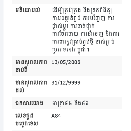
មតិយោបល់
ដើម្បីគ្រប់គ្រង និងត្រួតពិនិត្យ
ការរបង្កាត់ពូជ ការបញ្ចេញ ការ
ផ្លាស់ប្តូរ ការចាត់ថ្នាក់
ការចែកចាយ ការនាំចេញ និងការ
ការពារនូវគ្រាប់ពូជថ្មី ចាស់គ្រប់
ប្រភេទនៅកម្ពុជា។
មានសុពលភាព
13/05/2008
ចាប់ពី
មានសុពលភាព
31/12/9999
ដល់
ឯកសារយោង
មាត្រា៤៥ និង៤៦
លេខកូដ
A84
បច្ចេកទេស