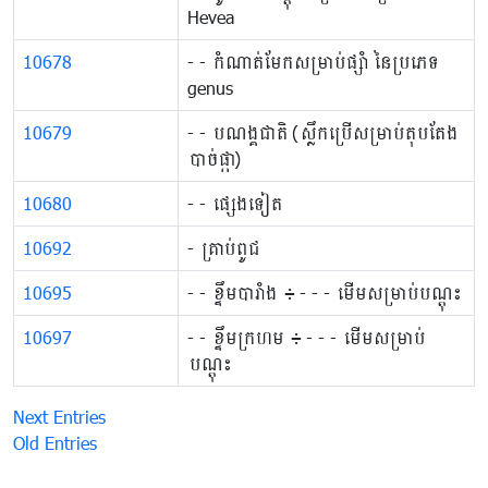
Hevea
10678
​​​- ​​- កំណាត់​មែក​សម្រាប់​ផ្សាំ នៃ​ប្រភេទ
genus
10679
​​- ​​- បណង្គជាតិ (ស្លឹកប្រើ​សម្រាប់​តុបតែង​
បាច់ផ្កា)
10680
​​- ​​- ផ្សេងទៀត
10692
​​​​- គ្រាប់ពូជ
10695
​​​​- ​​​​- ខ្ទឹម​បារាំង ៖ ​​​​- ​​​​- ​​​​- មើមសម្រាប់បណ្ដុះ
10697
​​​​- ​​​​- ខ្ទឹម​ក្រហម ៖ ​​​​- ​​​​- ​​​​- មើមសម្រាប់
បណ្ដុះ
Next Entries
Old Entries