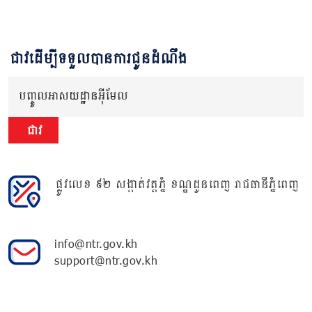
ជាវដើម្បីទទួលបានការជូនដំណឹង
បញ្ចូលអាសយដ្ឋានអ៊ីមែល
ជាវ
ផ្លូវលេខ ៩២ សង្កាត់វត្តភ្នំ ខណ្ឌដូនពេញ រាជធានីភ្នំពេញ
info@ntr.gov.kh
support@ntr.gov.kh