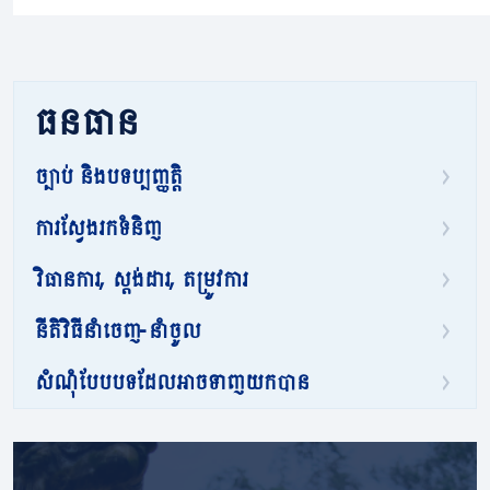
ធនធាន
ច្បាប់ និងបទប្បញ្ញត្តិ
ការស្វែងរកទំនិញ
វិធានការ, ស្តង់ដារ, តម្រូវការ
នីតិវិធីនាំចេញ-នាំចូល
សំណុំបែបបទដែលអាចទាញយកបាន