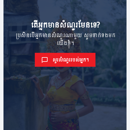
តើ​អ្នក​មាន​សំណួរ​មែនទេ?
ប្រសិនបើអ្នកមានសំណួរណាមួយ សូមទាក់ទងមក
យើងខ្ញុំ។
សួរសំណួររបស់អ្នក។