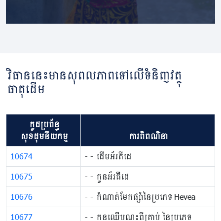
វិធាននេះមានសុពលភាពទៅលើទំនិញវត្ថុ
ធាតុដើម
កូដប្រព័ន្ធ
សុខដុមនីយកម្ម
ការពិពណ៌នា
10674
​​- ​​- ដើមអ័រគីដេ
10675
​​- ​​- កូនអ័រគីដេ
10676
​​​- ​​- កំណាត់​មែក​ផ្សាំ​នៃ​ប្រភេទ Hevea
10677
​​​- ​​- កូន​ឈើ​បណ្តុះ​ពី​គ្រាប់ នៃ​ប្រភេទ