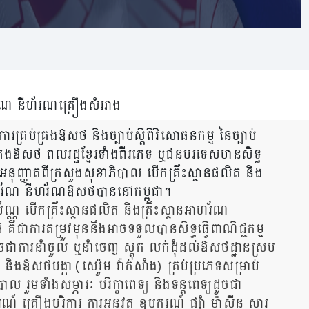
ាហ័រណ នីហ័រណគ្រឿងសំអាង
ពីការគ្រប់គ្រងឱសថ និងច្បាប់ស្តីពីវិសោធនកម្ម នៃច្បាប់
ប់គ្រងឱសថ ពលរដ្ឋខ្មែរទាំងពីរភេទ ឬជនបរទេសមានសិទ្ធ
អនុញ្ញាតពីក្រសួងសុខាភិបាល បើកគ្រឹះស្ថានផលិត និង
ាហរ័ណ នីហរ័ណឱសថបាននៅកម្ពុជា។
ប័ណ្ណ បើកគ្រឹះស្ថានផលិត និងគ្រឹះស្ថានអាហរ័ណ
ជាការតម្រូវមុននឹងអាចទទួលបានសិទ្ធធ្វើពាណិជ្ជកម្ម
ាការនាំចូល ឬនាំចេញ ស្តុក លក់ដុំដល់ឱសថដ្ឋានស្រប
និងឱសថបង្កា (សេរ៉ូម វ៉ាក់សាំង) គ្រប់ប្រភេទសម្រាប់
ល​ រួមទាំងសម្ភារៈ បរិក្ខាពេទ្យ និងទន្តពេទ្យដូចជា
៍ គ្រឿងបរិក្ខារ ការអនុវត្ត ឧបករណ៍ ផ្សាំ ម៉ាស៊ីន សារ