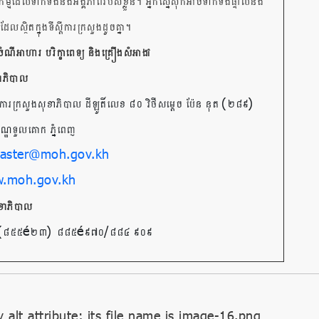
វាកម្មដែលទាក់ទងនឹងអង្គភាពរបស់ខ្លួន។ អ្នកស្នើសុំក៏អាចទាក់ទងផ្ទាល់នឹង
ស្ថិតក្នុងទីស្តីការក្រសួងដូចគ្នា។
ណីអាហារ បរិក្ខាពេទ្យ និងគ្រឿងសំអាង
ខាភិបាល
(
)
តីការក្រសួងសុខាភិបាល ដីឡូតិ៍លេខ ៨០ វិថីសម្តេច ប៉ែន នុត
២៨៩
័ណ្ឌទួលគោក ភ្នំពេញ
aster@moh.gov.kh
.moh.gov.kh
សុខាភិបាល
(
–
)
–
/
៨៥៥
២៣
៨៨៥
៩៧០
៨៨៤ ៩០៩