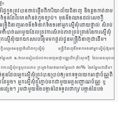
លឹក
ីធីផ្ទៃក្នុងត្រូវបានចាប់ផ្តើមពីការិយាល័យជំនាញ និងឆ្លងកាត់តាម
ចំនួនដែលមានកំនត់ក្នុងច្បាប់។ មុននឹងឈានដល់សេចក្តី
ត្រីជំនាញអាចនឹងទំនាក់ទំនងទៅអ្នកស្នើសុំដោយផ្ទាល់ សំរាប់
​ចាំបាច់ណាមួយដែលត្រូវការសំរាប់ភាពគ្រប់គ្រាន់នៃការស្នើសុំ
អ្នកស្នើសុំយកឯកសារបន្ថែមមកផ្តល់ជូនមន្រ្តីជំនាញជាដើម។
ក្តីសម្រេចអនុញ្ញាតិលើពាក្យស្នើសុំ មន្ត្រីជំនាញនឹងទាក់ទងទៅអ្នកស្នើសុំឱ្យមក
.
តម្លៃសេវា ១
២លានរៀលសំរាប់ការចេញអាជ្ញាបណ្ណបើកគ្រឺះស្ថានថ្មី ដែលមានសុពល
%
ាប់ការស្នើសុំបន្តសុពលភាព ក្រសួងកំណត់យកតម្លៃសេវា ៧០
នៃតម្លៃសេវាដើម។
ួនដែលអ្នកស្នើសុំត្រូវបានប្រាប់ឲ្យមកទទួលយកអាជ្ញាប័ណ្ណពី
់តែម្តង។​ អ្នកស្នើសុំគួរភ្ជាប់មកជាមួយអត្តសញ្ញាណប័ណ្ណ ឬ
ួនផ្សេងៗ រួមជាមួយនឹងបង្កាន់ដៃទទួលពាក្យ/បង្កាន់ដៃបង់