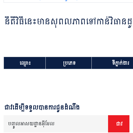
នីតិវិធីនេះមានសុពលភាពទៅកាន់វិធាន
ឈ្មោះ
ប្រភេទ
ទីភ្នាក់ងារ
ជាវដើម្បីទទួលបានការជូនដំណឹង
បញ្ចូលអាសយដ្ឋានអ៊ីមែល
ជាវ