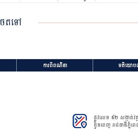
ដូចតទៅ
ការពិពណ៌នា
មតិយោបល
ផ្លូវលេខ ៩២ សង្កាត់វត្ត
ដូនពេញ រាជធានីភ្នំពេ