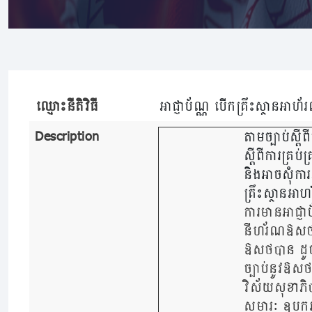
ឈ្មោះនីតិវិធី
អាជ្ញាប័ណ្ណ បើកគ្រឹះស្ថានអ
Description
តាមច្បាប់ស្តី
ស្តីពីការគ្រ
និងអាចសុំការ
គ្រឹះស្ថានអ
ការមានអាជ្ញា
នីហរ័ណឱសថ គឺ
ឱសថបាន ដូចជ
ច្បាប់នូវឱសថ 
វិស័យសុខាភិបា
សម្ភារៈ ឧបករណ