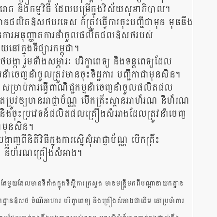
េរោគ និងកម្មវិធី ដែលបម្រើក្នុងវិស័យសុខាភិបាល។
ថានផលិតឱសថបរទេស ក៏ត្រូវធ្វើការចុះបញ្ជីជាមុន មុននឹង
ការអនុញ្ញាតការនាំចូលផលិតផលឱសថរបស់
នៅក្នុងទីផ្សារកម្ពុជា។
កា រួមទាំងសម្ភារៈ បរិក្ខាពេទ្យ និងទន្តពេទ្យដែល
ាំចេញនាំចូលត្រូវមានចុះទិដ្ឋការ បញ្ជីកាជាមុនសិន។
រ សម្រាប់ការធ្វើពាណិជ្ជកម្មនាំចេញនាំចូលផលិតផល
ម្រូវឲ្យមានអាជ្ញាប័ណ្ណ បើកគ្រឹះស្ថានអាហ័រណ នីហ័រណ
និងចុះប្រវេទន៏ផលិតផលគ្រឿងសំអាងដែលត្រូវនាំចេញ
ាមុនសិន។
ាញពីនិតិវិធីក្នុងការស្នើសុំអាជ្ញាប័ណ្ណ បើកគ្រឹះ
ណ នីហ័រណគ្រឿងសំអាង។
ែមួយដែលមានទីតាំងក្នុងទីស្តីការក្រសួង មានមន្រ្តីមកពីបណ្តានាយកដ្ឋាន
្ឋានឱសថ ចំណីអាហារ បរិក្ខាពេទ្យ និងគ្រឿងសំអាងជាដើម នៅប្រចាំការ