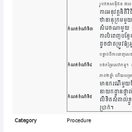
រូបថតសាម៉ីជន ៣សន្
ការអនុវត្តនិតិវ
ឋានានុក្រមមួយ
សំរេចណាមួយ មន្
កំណត់ចំណាំទី៣
ការបំពេញបន្ថែម
ដូចជាតម្រូវឱ្យ
បន្តាប់ពីការចេញសេច
កំណត់ចំណាំទី៤
បង់កម្រៃសេវាកម្ម។ 
ភាព២ឆ្នាំ ហើយសម្រ
មានករណីមួយចំន
នាយកដ្ឋានផ្ទាល
កំណត់ចំណាំទី៥
លិខិតសំគាល់ខ្ល
ប្រាក់។
Category
Procedure