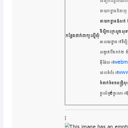
ដើម្បីបំរើផ្តល់សេ
នាយកដ្ឋានជំនាញ ដែល
នាយកដ្ឋានឱសថ ចំ
ទីស្តីការក្រសួងសុ
កន្លែងដាក់ពាក្យស្នើសុំ
អាសយដ្ឋាន៖
ទីស្
សង្កាត់បឹងកក់២ ខ
webm
អ៊ីម៉ែល៖
www
គេហទំព័រ៖
ទំនាក់ទំនងមន្ត្រី
–
ទូរស័ព្ទ
ទូរសារ៖