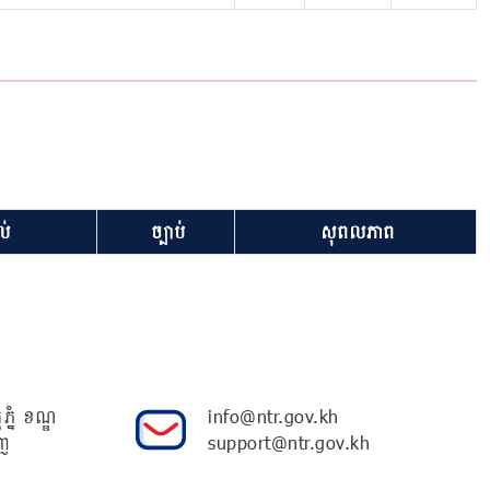
់
ច្បាប់
សុពលភាព
ភ្នំ ខណ្ឌ
info@ntr.gov.kh
ញ
support@ntr.gov.kh