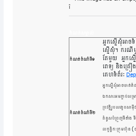
កំណត់សម្គាល់
អ្នកស្នើសុំអាច
ស្នើសុំ។​ ករណ
តែមួយ ​ អ្នកស្
កំណត់ចំណាំទី១
ពេទ្យ និងគ្រឿ
គេហទំព័រៈ
Dep
អ្នកស្នើសុំអាចចាត់ត
ឯកសារអមភ្ជាប់សម្រា
ប្រវត្តិរូបសង្ខេបសាម
កំណត់ចំណាំទី២
គំនូសបំព្រួញទីតាំង 
(
លក្ខន្តិកៈក្រុមហ៊ុន
ច