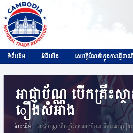
ទំព័រដើម
អំពីយើង
សេចក្ដីណែនាំក្នុងការធ្វើពាណិជ
អាជ្ញាប័ណ្ណ បើកគ្រឹះស
ឿងសំអាង
ទំព័រដើម
>
អាជ្ញាប័ណ្ណ បើកគ្រឹះស្ថានអាហ័រណ នីហ័រណគ្រឿង