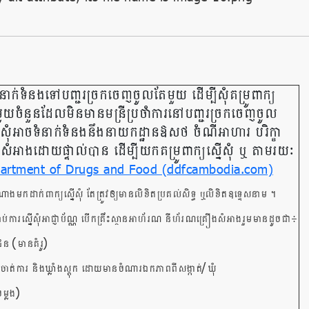
ទំនាក់ទំនងទៅបញ្ជរច្រកចេញចូលតែមួយ​ ដើម្បីសុំគម្រូពាក្យ
ីមួយចំនួនដែលមិនមានមន្រីប្រចាំការនៅបញ្ជរច្រកចេញចូល
នើសុំអាចទំនាក់ទំនងនឹងនាយកដ្ឋានឱសថ ចំណីអាហារ បរិក្ខា
ងសំអាងដោយផ្ទាល់បាន ដើម្បីយកគម្រូពាក្យស្នើសុំ ឬ តាមរយៈ
artment of Drugs and Food (ddfcambodia.com)
ំណាងមកដាក់ពាក្យស្នើសុំ តែត្រូវឲ្យមានលិខិតប្រគល់សិទ្ធ ឬលិខិតឧទ្ទេសនាម ។
ប់ការស្នើសុំអាជ្ញាប័ណ្ណ បើកគ្រឹះស្ថានអាហ័រណ នីហ័រណគ្រឿងសំអាងរួមមានដូចជា៖
(
)
៉ីជន
មានគំរូ
/
ទីចាត់ការ និងឃ្លាំងស្តុក ដោយមានចំណារឯកភាពពីសង្កាត់
ឃុំ
)
ម្លង