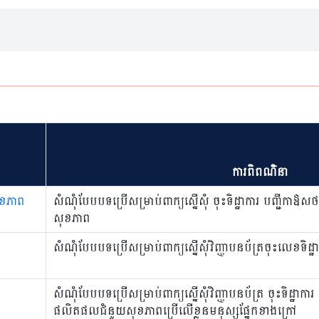
ការពិពណ៌នា
ុខភាព
សំណុំបែបបទប្រើសម្រាប់ពាក្យស្នើសុំ ចុះទិដ្ឋាការ បញ្ជីក
សុខភាព
សំណុំបែបបទប្រើសម្រាប់ពាក្យស្នើសុំវិញ្ញាបនប័ត្រចុះលេខទិដ្
សំណុំបែបបទប្រើសម្រាប់ពាក្យស្នើសុំវិញ្ញាបនប័ត្រ ចុះទិដ្ឋ
ផលិតផលជំនួយសុខភាពប្រើលើខ្លួនមនុស្សផ្នែកខាងក្រៅ