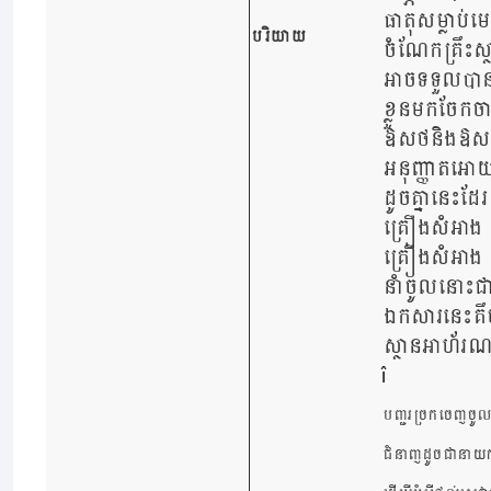
ធាតុសម្លាប់ម
បរិយាយ
ចំណែកគ្រឹះស្
អាចទទួលបាន
ខ្លួនមកចែកចាយ
ឱសថនិងឱសថបង្
អនុញ្ញាតអោយន
ដូចគ្នានេះដែ
គ្រឿងសំអាង ត
គ្រឿងសំអាង 
នាំចូលនោះជ
ឯកសារនេះគឹបង្ហ
ស្ថានអាហ័រ
បញ្ជរច្រកចេញចូលត
ជំនាញដូចជានាយកដ