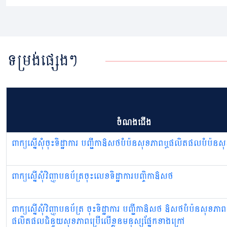
ទម្រង់ផ្សេងៗ
ចំណងជើង
ពាក្យស្នើសុំចុះទិដ្ឋាការ បញ្ជីកាឱសថបំប៉នសុខភាពឬផលិតផលបំប៉នស
ពាក្យស្នើសុំវិញ្ញាបនប័ត្រចុះលេខទិដ្ឋាការបញ្ចិកាឱសថ
ពាក្យស្នើសុំវិញ្ញាបនប័ត្រ ចុះទិដ្ឋាការ បញ្ជីកាឱសថ ឱសថបំប៉នសុខភាព
ផលិតផលជំនួយសុខភាពប្រើលើខ្លួនមនុស្សផ្នែកខាងក្រៅ