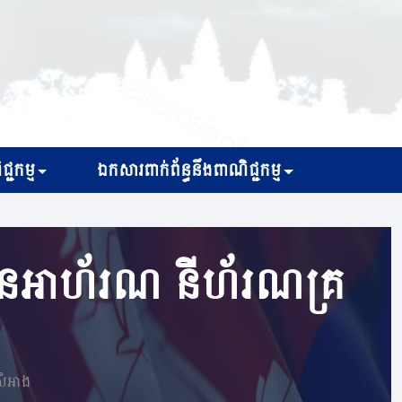
្ជកម្ម
ឯកសារពាក់ព័ន្ធនឹងពាណិជ្ជកម្ម
្ថានអាហ័រណ នីហ័រណគ្រ
សំអាង