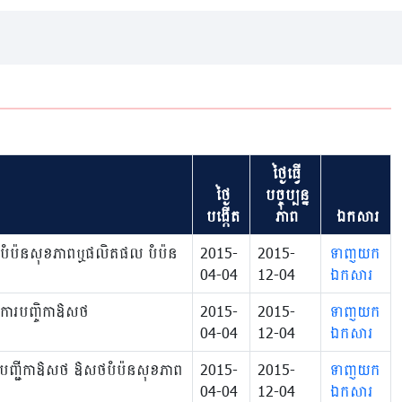
ថ្ងៃធ្វើ
ថ្ងៃ
បច្ចុប្បន្ន
បង្កើត
ភាព
ឯកសារ
ាឱសថបំប៉នសុខភាពឬផលិតផល បំប៉ន
2015-
2015-
ទាញយក
04-04
12-04
ឯកសារ
ឋាការបញ្ចិកាឱសថ
2015-
2015-
ទាញយក
04-04
12-04
ឯកសារ
ាការ បញ្ជីកាឱសថ ឱសថបំប៉នសុខភាព
2015-
2015-
ទាញយក
04-04
12-04
ឯកសារ