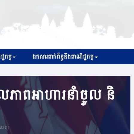
្ជកម្ម
ឯកសារពាក់ព័ន្ធនឹងពាណិជ្ជកម្ម
លភាពអាហារនាំចូល​​ និ
ំចេញ