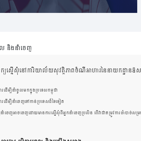
ល​​ និងនាំចេញ
ីពាក្យស្នើសុំនៅការិយាល័យសុវត្ថិភាពចំណីអាហារនៃនាយកដ្ឋានឱស
ើម្បីនាំចូលមកក្នុងប្រទេសកម្ពុជា
រដើម្បីនាំចេញទៅកាន់ប្រទេសដ៏ទៃទៀត
ីនាំចេញអាចចេញដោយមានការស្នើសុំពីអ្នកនាំចេញប្រសិន បើវាជាតម្រូវការចាំបាច់សម្រ