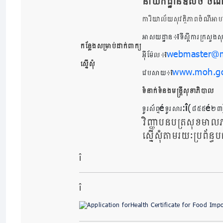
នាយកដ្ឋាន
ឱសថ ចំណ
ការិយាល័យសុវត្ថិភាពចំណីអាហ
អាសយដ្ឋាន៖
ទីស្តីការក្រសួង
កន្លែងសម្រាប់ដាក់ពាក្យ
webmaster@m
អ៊ីម៉ែល៖
ស្នើសុំ
www.moh.go
វេបសាយ៖
ទំនាក់ទំនងមន្ត្រីសុខាភិបាល
–
:
(
–
ទូរស័ព្ទ
ទូរសារ
៨៥៥
២៣
វិញ្ញាបនបត្រសុខមាលភា
ស្នើសុំតាមរយៈប្រព័ន្ធ