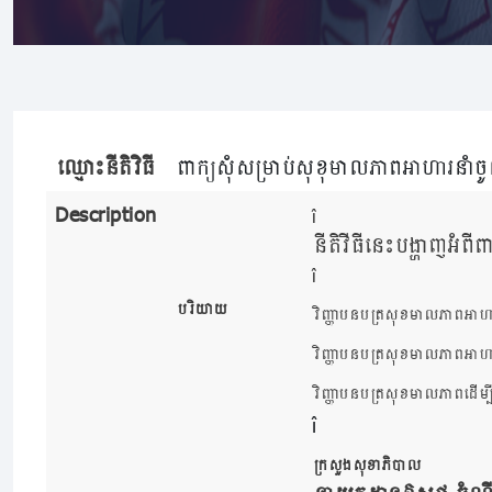
ឈ្មោះនីតិវិធី
ពាក្យសុំសម្រាប់សុខុមាលភាពអាហារនាំចូ
Description
នីតិវីធីនេះបង្ហាញអំព
បរិយាយ
វិញ្ញាបនបត្រសុខមាលភាពអាហារដ
វិញ្ញាបនបត្រសុខមាលភាពអាហា
វិញ្ញាបនបត្រសុខមាលភាពដើម្ប
ក្រសួងសុខាភិបាល