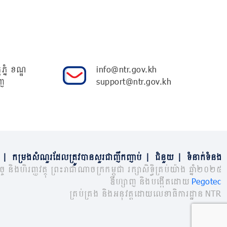
ភ្នំ ខណ្ឌ
info@ntr.gov.kh
ញ
support@ntr.gov.kh
|
កម្រងសំណួរដែលត្រូវបានសួរជាញឹកញាប់
|
ជំនួយ
|
ទំនាក់ទំនង
្ច និងហិរញ្ញវត្ថុ ព្រះរាជាណាចក្រកម្ពុជា រក្សាសិទ្ធិគ្រប់យ៉ាង ឆ្នាំ២០២៥
ឌីហ្សាញ និងបង្កើតដោយ
Pegotec
គ្រប់គ្រង និងអនុវត្តដោយលេខាធិការដ្ឋាន NTR