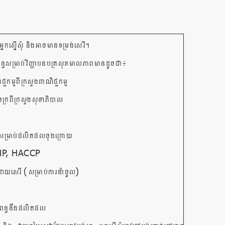
្នកស្នើសុំ និងអាចមានទម្រង់សេរី។
ធសម្រាប់វិញ្ញាបនបត្រសុខមាលភាពមានដូចជា៖
ជ្ជកម្មពីក្រសួងពាណិជ្ជកម្ម
ចក្រពីក្រសួង​សុខាភិបាល
្សំសម្រាប់ផលិតផលចុងក្រោយ
P, HACCP
(
)​
ោយសេរី​​
សម្រាប់ការនាំចូល
ពន្ធនឹងផលិតផល