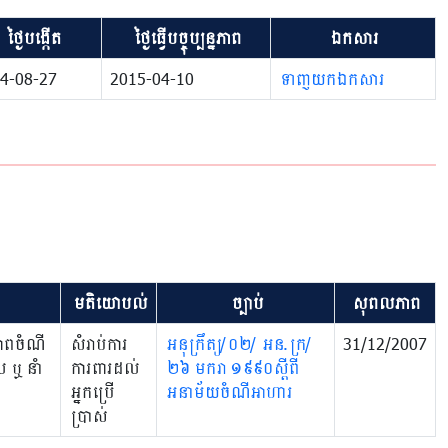
ថ្ងៃបង្កើត
ថ្ងៃធ្វើបច្ចុប្បន្នភាព
ឯកសារ
4-08-27
2015-04-10
ទាញយកឯកសារ
មតិយោបល់
ច្បាប់
សុពលភាព
ភាពចំណី
សំរាប់ការ
អនុក្រឹត្យ/០២/ អន.ក្រ/
31/12/2007
 ឬ នាំ
ការពារដល់
២៦ មករា ១៩៩០ស្តីពី
អ្នកប្រើ
អនាម័យចំណីអាហារ
ប្រាស់