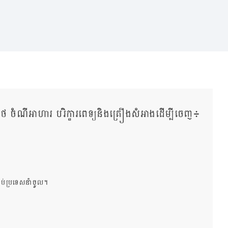
ថ​ ចំណីអាហារ បរិក្ខារពេទ្យនិងគ្រឿងសំអាងដើម្បីចេញ៖
ាប់ប្រទេសនាំចូល។