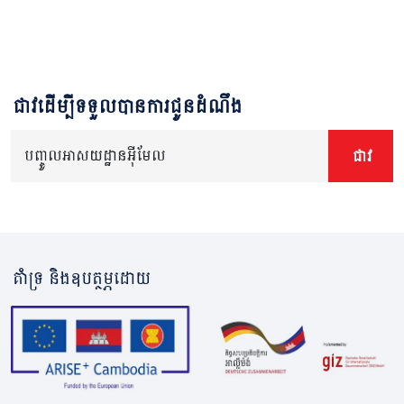
ជាវដើម្បីទទួលបានការជូនដំណឹង
បញ្ចូលអាសយដ្ឋានអ៊ីមែល
ជាវ
គាំទ្រ និងឧបត្ថម្ភដោយ