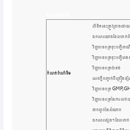
កំណត់ចំណាំ​
លិខិតនេះត្រូវពា្រងដោយអ
ឯកសារយោងដែលពាក់ព័ន្
វិញ្ញាបនបត្រចុះបញ្ជីពាណិ
វិញ្ញាបនបត្រចុះបញ្ជីរោង
វិញ្ញាបនបត្រប៉ាតង់
កំណត់ចំណាំទី១
សេចក្ដីបញ្ជាក់ពីគ្រឿងផ
GMP,GH
វិញ្ញាបនបត្រ
វិញ្ញាបនបត្រនៃការលក់ដ
៣កញ្ចប់នៃសំណាក​
ឯកសារផ្សេងៗដែលពាក់