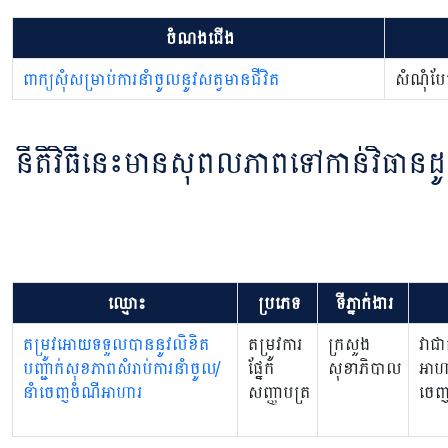
ចំណងជើង
ពាក្យសុំសម្រាប់ការនាំចូលនូវសត្វមានជីវិត
សំណុំបែប
នីតិវិធីនេះមានសុពលភាពទៅកាន់វិធាន
ឈ្មោះ
ប្រភេទ
ទីភ្នាក់ងារ
តម្រូវអោយទទួលបាននូវលិខិត
តម្រូវការ
ក្រសួង
វាជា
បញ្ជាក់សុខភាពសំរាប់ការនាំចូល/
ផ្នែក
សុខាភិបាល
អាហ
នាំចេញចំណីអាហារ
សញ្ញាបត្រ
ចេញ