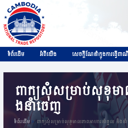
ទំព័រដើម
អំពីយើង
សេចក្ដីណែនាំក្នុងការធ្វើពាណិជ
ពាក្យសុំសម្រាប់សុខុមា
ងនាំចេញ
ទំព័រដើម
>
ពាក្យសុំសម្រាប់សុខុមាលភាពអាហារនាំចូល​​ និងនា