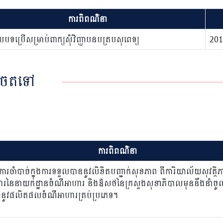
ការពិពណ៌នា
បទប្រើសម្រាប់ពាក្យសុំវិញ្ញាបនបត្របសុពេទ្យ
201
ដូចតទៅ
ការពិពណ៌នា
ការចាំបាច់ក្នុងការទទួលបាននូវលិខិតបញ្ជាក់សុខភាព ពីការិយាល័យសុវត្ថិ
ារនៃនាយកដ្ឋានចំណីអាហារ និងឱសថនៃក្រសួងសុខាភិបាលមុននឹងនាំចូល
នូវផលិតផលចំណីអាហារគ្រប់ប្រភេទ។