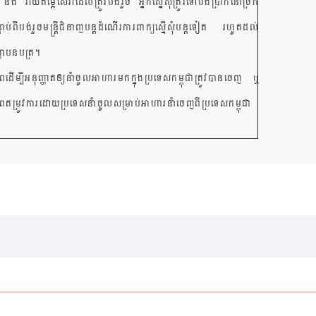
យ និង វាយតម្លៃសេវាដែលត្រូវបង់រួច អ្នកស្នើសុំ​ត្រូវទៅបង់ប្រាក់នៅច្រក
ពីបង់រួចមន្ត្រីជំនាញបន្តដំណើរការពាក្យស្នើសុំបន្តទៀត រហូតដល់
្ញាបនបត្រ។
ដើម្បីអនុញ្ញាតឲ្យនាំចូលអាហារមកក្នុងប្រទេសកម្ពុជាត្រូវបានចេញ ឬ
តម្រូវការដោយប្រទេសនាំចូលសម្រាប់អាហារនាំចេញពីប្រទេសកម្ពុជា