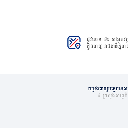
ផ្លូវលេខ ៩២ សង្កាត់វត្ត
ដូនពេញ រាជធានីភ្នំពេ
កម្រងពាក្យបច្ចេកទេស
© ក្រសួងសេដ្ឋកិច