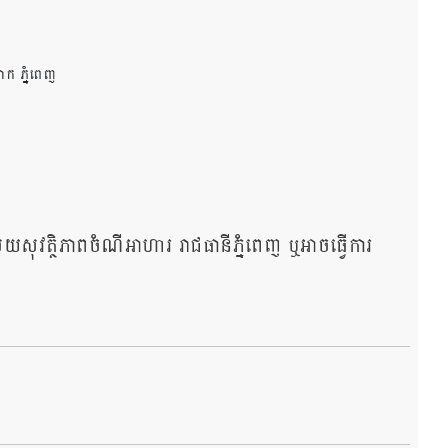
ក ភ្នំពេញ
​សុវត្ថិភាពចំណីអាហារ រាជធានីភ្នំពេញ ឬអាចធ្វើការ