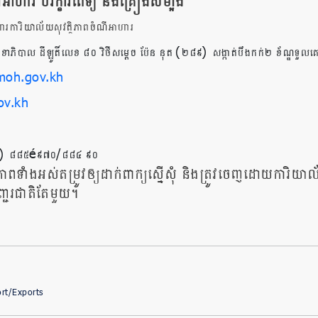
ី
អាហារ បរិក្ខារ
ពេទ្យ និង
គ្រឿង
សម្អាង
ារការិយាល័យសុវត្ថិភាពចំណីអាហារ
(
)
សុខាភិបាល ដីឡូតិ៍លេខ ៨០ វិថីសម្តេច ប៉ែន នុត
២៨៩
សង្កាត់បឹងកក់២ ខ័ណ្ឌទួលគោ
oh.gov.kh
v.kh
)
–
/
៨៨៥
៩៧០
៨៨៤ ៩០
ពទាំងអស់តម្រូវឲ្យដាក់ពាក្យស្នើសុំ និងត្រូវចេញដោយការិយាល័យ
បញ្ជរជាតិតែមួយ។