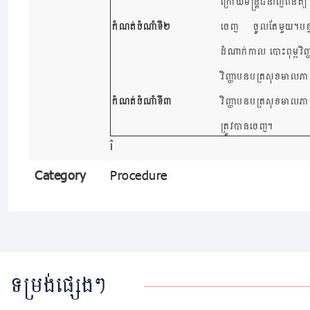
ក្រោយមន្រ្តីជំនាញពិនិត្
កំណត់ចំណាំទី២
ចេញ ចូលតែមួយ។បន្ទាប់
ដំណាក់កាល​ បោះពុម្ពវិញ
វិញ្ញាបនបត្រសុខមាលភាព
កំណត់ចំណាំទី៣
វិញ្ញាបនបត្រសុខមាលភាព
ត្រូវបានចេញ។
Category
Procedure
ទម្រង់ផ្សេងៗ