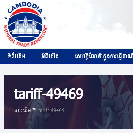
ទំព័រដើម
អំពីយើង
សេចក្ដីណែនាំក្នុងការធ្វើពាណិជ
tariff-49469
ទំព័រដើម
»
tariff-49469