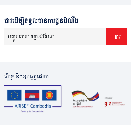
ជាវដើម្បីទទួលបានការជូនដំណឹង
បញ្ចូលអាសយដ្ឋានអ៊ីមែល
ជាវ
គាំទ្រ និងឧបត្ថម្ភដោយ