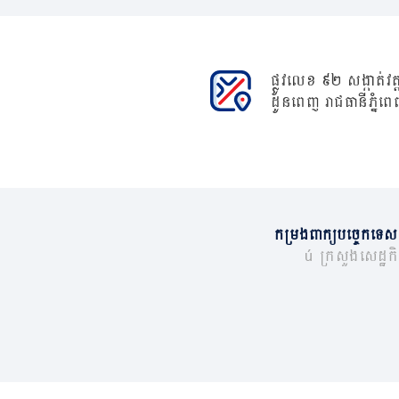
ផ្លូវលេខ ៩២ សង្កាត់វត្ត
ដូនពេញ រាជធានីភ្នំពេ
កម្រងពាក្យបច្ចេកទេស
© ក្រសួងសេដ្ឋកិច