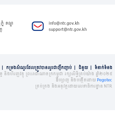
ភ្នំ ខណ្ឌ
info@ntr.gov.kh
ញ
support@ntr.gov.kh
|
កម្រងសំណួរដែលត្រូវបានសួរជាញឹកញាប់
|
ជំនួយ
|
ទំនាក់ទំនង
្ច និងហិរញ្ញវត្ថុ ព្រះរាជាណាចក្រកម្ពុជា រក្សាសិទ្ធិគ្រប់យ៉ាង ឆ្នាំ២០២៥
ឌីហ្សាញ និងបង្កើតដោយ
Pegotec
គ្រប់គ្រង និងអនុវត្តដោយលេខាធិការដ្ឋាន NTR