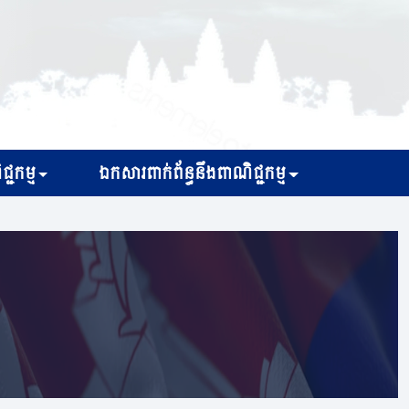
្ជកម្ម
ឯកសារពាក់ព័ន្ធនឹងពាណិជ្ជកម្ម