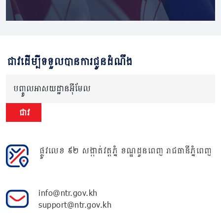
ជាវដើម្បីទទួលបានការជូនដំណឹង
បញ្ចូលអាសយដ្ឋានអ៊ីមែល
ជាវ
ផ្លូវលេខ ៩២ សង្កាត់វត្តភ្នំ ខណ្ឌដូនពេញ រាជធានីភ្នំពេញ
info@ntr.gov.kh
support@ntr.gov.kh