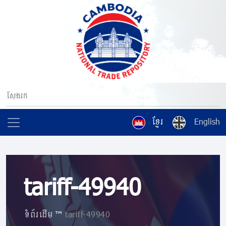
ខ្មែរ
English
tariff-49940
ទំព័រដើម
»
tariff-49940