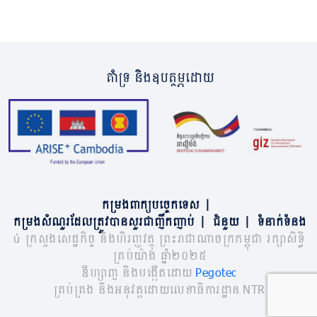
គាំទ្រ និងឧបត្ថម្ភដោយ
កម្រងពាក្យបច្ចេកទេស
|
កម្រងសំណួរដែលត្រូវបានសួរជាញឹកញាប់
|
ជំនួយ
|
ទំនាក់ទំនង
© ក្រសួងសេដ្ឋកិច្ច និងហិរញ្ញវត្ថុ ព្រះរាជាណាចក្រកម្ពុជា រក្សាសិទ្ធិ
គ្រប់យ៉ាង ឆ្នាំ២០២៥
ឌីហ្សាញ និងបង្កើតដោយ
Pegotec
គ្រប់គ្រង និងអនុវត្តដោយលេខាធិការដ្ឋាន NTR