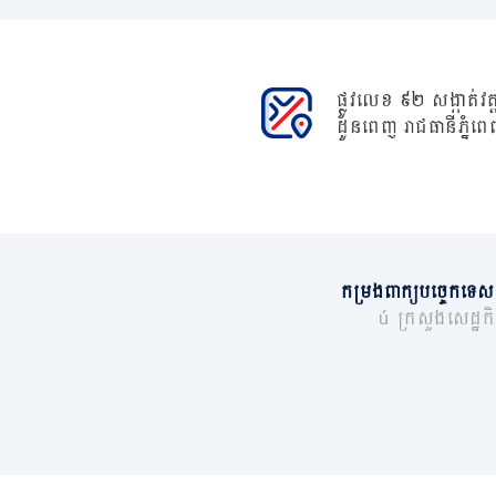
ផ្លូវលេខ ៩២ សង្កាត់វត្ត
ដូនពេញ រាជធានីភ្នំពេ
កម្រងពាក្យបច្ចេកទេស
© ក្រសួងសេដ្ឋកិច