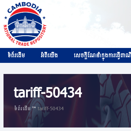
ទំព័រដើម
អំពីយើង
សេចក្ដីណែនាំក្នុងការធ្វើពាណិជ
tariff-50434
ទំព័រដើម
»
tariff-50434