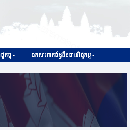
្ជកម្ម
ឯកសារពាក់ព័ន្ធនឹងពាណិជ្ជកម្ម