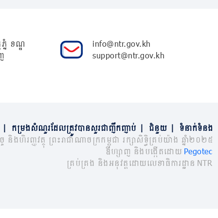
ភ្នំ ខណ្ឌ
info@ntr.gov.kh
ញ
support@ntr.gov.kh
|
កម្រងសំណួរដែលត្រូវបានសួរជាញឹកញាប់
|
ជំនួយ
|
ទំនាក់ទំនង
្ច និងហិរញ្ញវត្ថុ ព្រះរាជាណាចក្រកម្ពុជា រក្សាសិទ្ធិគ្រប់យ៉ាង ឆ្នាំ២០២៥
ឌីហ្សាញ និងបង្កើតដោយ
Pegotec
គ្រប់គ្រង និងអនុវត្តដោយលេខាធិការដ្ឋាន NTR