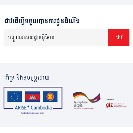
ជាវដើម្បីទទួលបានការជូនដំណឹង
បញ្ចូលអាសយដ្ឋានអ៊ីមែល
ជាវ
គាំទ្រ និងឧបត្ថម្ភដោយ