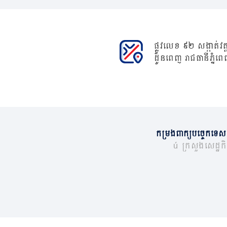
ផ្លូវលេខ ៩២ សង្កាត់វត្ត
ដូនពេញ រាជធានីភ្នំពេ
កម្រងពាក្យបច្ចេកទេស
© ក្រសួងសេដ្ឋកិច