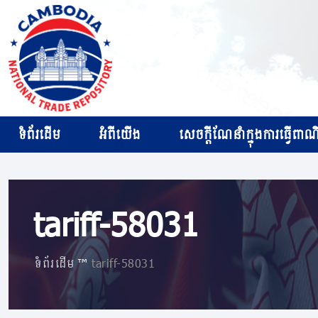
ទំព័រដើម
អំពីយើង
សេចក្ដីណែនាំក្នុងការធ្វើពាណិជ
tariff-58031
ទំព័រដើម
»
tariff-58031