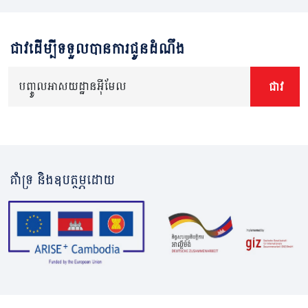
ជាវដើម្បីទទួលបានការជូនដំណឹង
បញ្ចូលអាសយដ្ឋានអ៊ីមែល
ជាវ
គាំទ្រ និងឧបត្ថម្ភដោយ