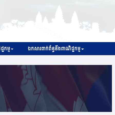
្ជកម្ម
ឯកសារពាក់ព័ន្ធនឹងពាណិជ្ជកម្ម