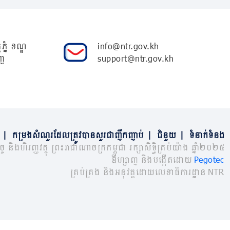
ភ្នំ ខណ្ឌ
info@ntr.gov.kh
ញ
support@ntr.gov.kh
|
កម្រងសំណួរដែលត្រូវបានសួរជាញឹកញាប់
|
ជំនួយ
|
ទំនាក់ទំនង
្ច និងហិរញ្ញវត្ថុ ព្រះរាជាណាចក្រកម្ពុជា រក្សាសិទ្ធិគ្រប់យ៉ាង ឆ្នាំ២០២៥
ឌីហ្សាញ និងបង្កើតដោយ
Pegotec
គ្រប់គ្រង និងអនុវត្តដោយលេខាធិការដ្ឋាន NTR