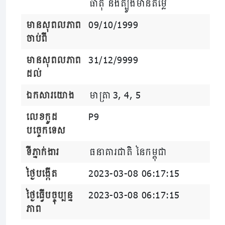
ធាតុ និងត្បូងមានតម្លៃ
មានសុពលភាព
09/10/1999
ចាប់ពី
មានសុពលភាព
31/12/9999
ដល់
ឯកសារយោង
មាត្រា 3, 4, 5
លេខកូដ
P9
បច្ចេកទេស
ទីភ្នាក់ងារ
ធនាគារជាតិ នៃកម្ពុជា
ថ្ងៃបង្កើត
2023-03-08 06:17:15
ថ្ងៃធ្វើបច្ចុប្បន្ន
2023-03-08 06:17:15
ភាព