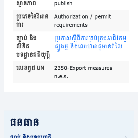
ស្ថានភាព
publish
ប្រភេទនៃវិធាន
Authorization / permit
ការ
requirements
ច្បាប់ និង
ប្រកាសស្តីពីការគ្រប់គ្រងអាជីវកម្ម
លិខិត
ត្បូងថ្ម និងលោហធាតុមានតំលៃ
បទដ្ឋានគតិយុត្តិ
លេខកូដ UN
2350-Export measures
n.e.s.
ធនធាន
ច្បាប់ និងបទប្បញ្ញត្តិ