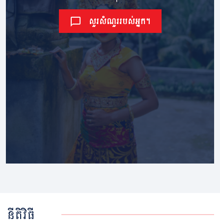
សួរសំណួររបស់អ្នក។
នីតិវិធី