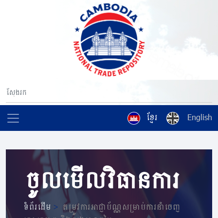
ខ្មែរ
English
ចូលមើលវិធានការ
ទំព័រដើម
>
តម្រូវការអាជ្ញាប័ណ្ណសម្រាប់ការនាំចេញ