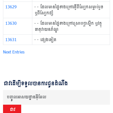
13629
​- - ដែលមានផ្ទៃខាងក្រៅធ្វើពីស្បែកសម្លាប់​រួច
ឬពីស្បែកផ្សំ
13630
- - ដែលមានផ្ទៃខាងក្រៅស្រោប​បា្លស្ទីក ឬវត្ថុ​
ធាតុ​វាយនភ័ណ្ឌ
13631
- - ផ្សេងទៀត
Next Entries
ជាវដើម្បីទទួលបានការជូនដំណឹង
បញ្ចូលអាសយដ្ឋានអ៊ីមែល
ជាវ