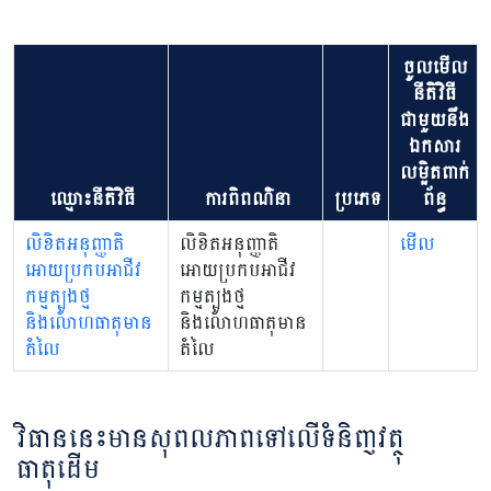
ចូលមើល
នីតិវិធី
ជាមួយនឹង
ឯកសារ
លម្អិតពាក់
ឈ្មោះនីតិវិធី
ការពិពណ៌នា
ប្រភេទ
ព័ន្ធ
លិខិតអនុញ្ញាតិ
លិខិតអនុញ្ញាតិ
មើល
អោយប្រកបអាជីវ
អោយប្រកបអាជីវ
កម្មត្បូងថ្ម
កម្មត្បូងថ្ម
និងលោហធាតុមាន
និងលោហធាតុមាន
តំលៃ
តំលៃ
វិធាននេះមានសុពលភាពទៅលើទំនិញវត្ថុ
ធាតុដើម