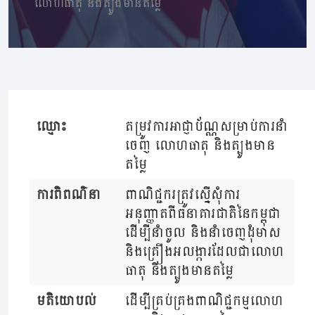
លោហធាតុ និងត្បូងមានតម្លៃ
ឈ្មោះ
តម្រូវការអាជ្ញាប័ណ្ណសម្រាប់ការនាំ
ចេញ លោហធាតុ និងត្បូងមាន
តម្លៃ
ការពិពណ៌នា
ពាណិជ្ជករត្រូវស្នើសុំការ
អនុញ្ញាតពីធនាគារជាតិនៃកម្ពុជា
ដើម្បីនាំចូល និងនាំចេញដុំមាស
និងគ្រឿងអលង្ការដែលជាលោហ
ធាតុ និងត្បូងមានតម្លៃ
មតិយោបល់
ដើម្បីគ្រប់គ្រងពាណិជ្ជកម្មលោហ