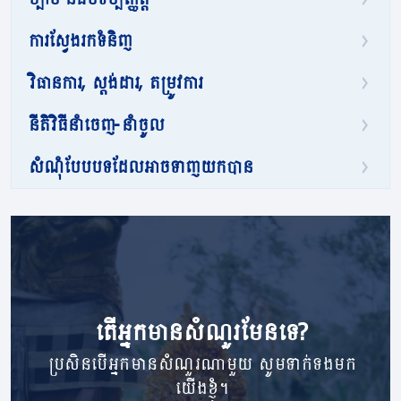
ការស្វែងរកទំនិញ
វិធានការ, ស្តង់ដារ, តម្រូវការ
នីតិវិធីនាំចេញ-នាំចូល
សំណុំបែបបទដែលអាចទាញយកបាន
តើ​អ្នក​មាន​សំណួរ​មែនទេ?
ប្រសិនបើអ្នកមានសំណួរណាមួយ សូមទាក់ទងមក
យើងខ្ញុំ។