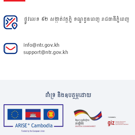
ផ្លូវលេខ ៩២ សង្កាត់វត្តភ្នំ ខណ្ឌដូនពេញ រាជធានីភ្នំពេញ
info@ntr.gov.kh
support@ntr.gov.kh
គាំទ្រ និងឧបត្ថម្ភដោយ