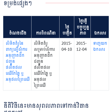
ទម្រង់ផ្សេងៗ
ថ្ងៃធ្វើ
ថ្ងៃ
បច្ចុប្បន្ន
ចំណងជើង
ការពិពណ៌នា
បង្កើត
ភាព
ឯកសារ
លិខិតគំរូនៃ
លិខិតគំរូ
2015-
2015-
ទាញយក
ពាក្យស្នើសុំការ
សម្រាប់សុំការ
04-10
12-04
ឯកសារ
អនុញ្ញាតដឹក
អនុញ្ញាតដឹក
ជញ្ជូន
ជញ្ជូន
ផលិតផល
ផលិតផល
ឈើកែឆ្នៃ ឬ
ឈើកែឆ្នៃ ឬ
អនុផលព្រៃឈើ
អនុផល
ព្រៃឈើ
នីតិវិធីនេះមានសុពលភាពទៅកាន់វិធាន