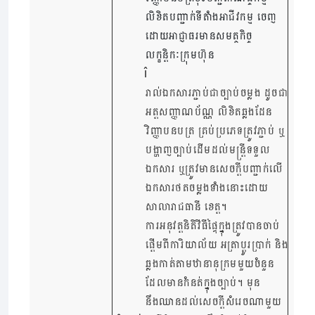
លិខិតបញ្ជាក់ទីតាំងអាជីវកម្ម ចេញ
ដោយអាជ្ញាធរមានសមត្ថកិច្ច
លក្ខន្តិកៈក្រុមហ៊ុន
រាល់ឯកសារភ្ជាប់ជាច្បាប់ចម្លង ដូចជា
អត្តសញ្ញាណប័ណ្ណ លិខិតឆ្លងដែន
វិញ្ញាបនបត្រ គ្រប់ប្រភេទត្រូវភ្ជាប់ ឬ
បង្ហាញច្បាប់ដើមដល់មន្ត្រីទទួល
ឯកសារ ឬត្រូវមានសេចក្តីបញ្ជាក់លើ
ឯកសារថតចម្លងទាំងនោះដោយ
សាលារាជធានី ខេត្ត។
ការអនុវត្តនិតិវីធីផ្ទៃក្នុងត្រូវបានចាប់
ផ្តើមពីការិយាល័យ អត្រាប្តូរប្រាក់ និង
ឆ្លងកាត់តាមឋានានុក្រមមួយចំនួន
ដែលមានកំនត់ក្នុងច្បាប់។ មុន
នឹងឈានដល់សេចក្តីសំរេចណាមួយ