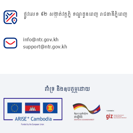
ផ្លូវលេខ ៩២ សង្កាត់វត្តភ្នំ ខណ្ឌដូនពេញ រាជធានីភ្នំពេញ
info@ntr.gov.kh
support@ntr.gov.kh
គាំទ្រ និងឧបត្ថម្ភដោយ