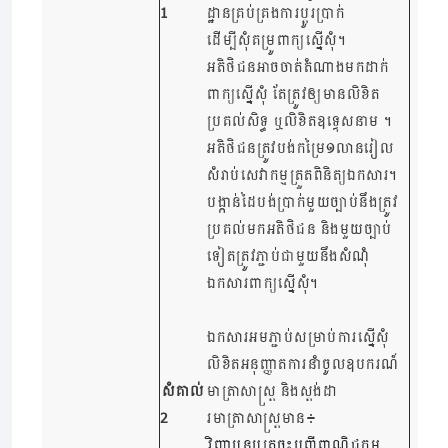
1
ដ្ឋានគ្រប់គ្រងការប្តូរប្រាក់​
ដើម្បីសុំគម្រូពាក្យស្នើសុំ។​
អតិថិជនអាចចាត់តំណាងមកដាក់
ពាក្យស្នើសុំ តែត្រូវឲ្យមានលិខិត
ប្រគល់សិទ្ធ ឬលិខិតឧទ្ទេសនាម ។
អតិថិជនត្រូវបង់កម្រៃ១លានរៀល
សំរាប់សេវាកម្មត្រួតពិនិត្យឯកសារ។
បង្កាន់ដៃបង់ប្រាក់មួយច្បាប់នឹងត្រូវ
ប្រគល់មកអតិថិជន​ និងមួយច្បាប់
ទៀតត្រូវភ្ជាប់ជាមួយនឹងសំណុំ
ឯកសារពាក្យស្នើសុំ។
ឯកសារអមភ្ជាប់សម្រាប់ការស្នើសុំ
លិខិតអនុញ្ញាតការនាំចូលឧបករណ៏
សំគាល់
មាត្រាសាស្រ្ត និងស្តង់ដា
2
រមាត្រាសាស្រ្តមាន៖
វិញ្ញាបនបត្រចុះបញ្ជីពាណិជ្ចកម្ម