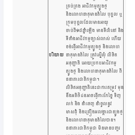
គ្រប់គ្រង អាជីវកម្មត្បូងថ្ម
និងលោហធាតុមានតំលៃ បុគ្គល ឬ
ក្រុមបុគ្គលដែលមានអាយុ
ចាប់ពី១៨ឆ្នាំឡើង មានទីលំនៅ និង
ទីតាំងអាជីវកម្មច្បាស់លាស់ ហើយ
ចង់ធ្វើអាជីវកម្មត្បូងថ្ម និងលោហ
បរិយាយ
ធាតុមានតំលៃ ត្រូវស្នើសុំ លិខិត
អនុញ្ញាតិ អោយប្រកបអាជីវកម្ម
ត្បូងថ្ម និងលោហធាតុមានតំលៃ ពី
ធនាគារជាតិកម្ពុជា។
លិខិតអនុញ្ញាតិនេះជាការតម្រូវ មុន
នឹងអតិថិជនអាចធ្វើការកែច្នៃ ទិញ
លក់ និង នាំចេញ នាំចូលនូវ
មាសដុំ និងគ្រឿងអលង្ការជាត្បូងថ្ម
និងលោហធាតុមានតំលៃបាន។
ធនាគារជាតិកម្ពុជា មិនមានបញ្ជរ