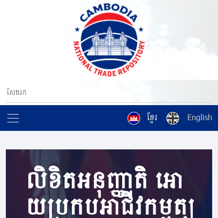
ខ្មែរ
English
លិខិតអនុញ្ញាតិ អោ
យប្រកបអាជីវកម្មត្បូ