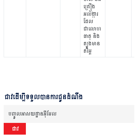
គ្រឿង
អលង្ការ
ដែល
ជាលោហ
ធាតុ និង
ត្បូងមាន
តម្លៃ
ជាវដើម្បីទទួលបានការជូនដំណឹង
បញ្ចូលអាសយដ្ឋានអ៊ីមែល
ជាវ