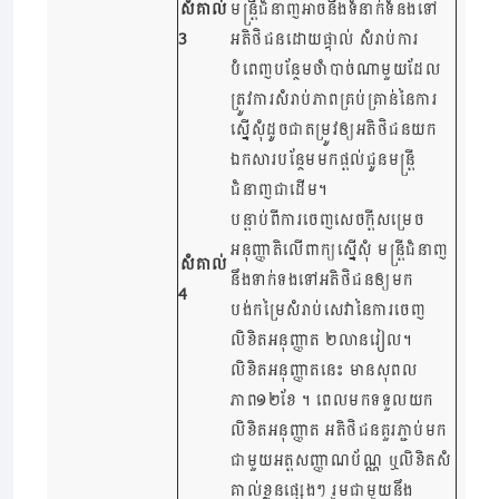
សំគាល់
មន្ត្រីជំនាញអាចនឹងទំនាក់ទំនងទៅ
3
អតិថិជនដោយផ្ទាល់ សំរាប់ការ
បំពេញបន្ថែម​ចាំបាច់ណាមួយដែល
ត្រូវការសំរាប់ភាពគ្រប់គ្រាន់នៃការ
ស្នើសុំដូចជាតម្រូវឲ្យអតិថិជនយក
ឯកសារបន្ថែមមកផ្តល់ជូនមន្រ្តី
ជំនាញជាដើម។
បន្តាប់ពីការចេញសេចក្តីសម្រេច
អនុញ្ញាតិលើពាក្យស្នើសុំ មន្ត្រីជំនាញ
សំគាល់
នឹងទាក់ទងទៅអតិថិជនឲ្យមក
4
បង់កម្រៃសំរាប់សេវានៃការចេញ
លិខិតអនុញ្ញាត ២លានរៀល។
លិខិតអនុញ្ញាតនេះ មានសុពល
ភាព១២ខែ ។ ពេលមកទទួលយក
លិខិតអនុញ្ញាត អតិថិជនគួរភ្ជាប់មក
ជាមួយអត្តសញ្ញាណប័ណ្ណ ឬលិខិតសំ
គាល់ខ្លួនផ្សេងៗ រួមជាមួយនឹង