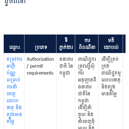
ដូចតទៅ
ទី
ការ
មតិ
ឈ្មោះ
ប្រភេទ
ភ្នាក់ងារ
ពិពណ៌នា
យោបល់
តម្រូវការ
Authorization
ធនាគារ
ពាណិជ្ជករ
ដើម្បីគ្រប់
ប
អាជ្ញា
/ permit
ជាតិ នៃ
ត្រូវស្នើសុំ
គ្រង
ស្
ប័ណ្ណ
requirements
កម្ពុជា
ការ
ពាណិជ្ជកម្ម
គ្
សម្រាប់
អនុញ្ញាតពី
លោហធាតុ
អា
ការនាំ
ធនាគារ
និងត្បូង
ត្
ចេញ
ជាតិនៃ
មានតម្លៃ
ន
លោហ
កម្ពុជា
ធ
ធាតុ និង
ដើម្បីនាំ
ត
ត្បូងមាន
ចូល និង
តម្លៃ
នាំចេញដុំ
មាស និង