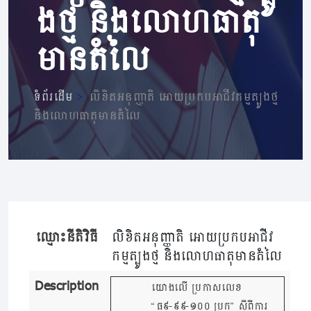
ងថ្ម និងលោហធាតុ
មានតំលៃ
ទំព័រដើម
>
លិខិតអនុញ្ញាតិ អោយប្រកបអាជីវកម្មត្បូងថ្ម
និងលោហធាតុមានតំលៃ
ឈ្មោះនីតិវិធី
លិខិតអនុញ្ញាតិ អោយប្រកបអាជីវ
កម្មត្បូងថ្ម និងលោហធាតុមានតំលៃ
Description
យោងលើ ប្រកាសលេខ
“ធ៩-៩៩-១០០ ប្រក” ស្តីពីការ