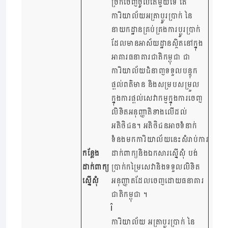
ច្រកចេញចូលតែមួយទេ តែ
ការិយាល័យអត្រាប្តូរប្រាក់ នៃ
នាយកដ្ឋានគ្រប់គ្រងការប្តូរប្រាក់
ដែលមានអាស័យដ្ឋានស្ថិតនៅក្នុង
អាគារធនាគារជាតិកម្ពុជា ជា
ការិយាល័យជំនាញទទួលបន្ទុក
ផ្តល់ពត៌មាន និងសម្របសម្រួល
ក្នុងការផ្តល់សេវាកម្មក្នុងការចេញ
លិខិតអនុញ្ញាតិខាងលើដល់
អតិថិជន។ អតិថិជនអាចទំនាក់
ទំនងមកការិយាល័យនេះសំរាប់ការ
កន្លែង
ដាក់ពាក្យនិងឯកសារស្នើសុំ បង់
ដាក់ពាក្យ
ប្រាក់កម្រៃសេវា​និងទទួលលិខិត
ស្នើសុំ
អនុញ្ញាតដែលចេញដោយធនាគារ
ជាតិកម្ពុជា ។
ការិយាល័យ អត្រាប្តូរប្រាក់ នៃ