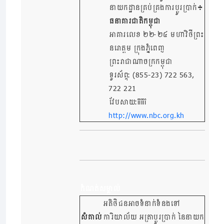
នាយកដ្ឋានគ្រប់គ្រងការប្តូរប្រាក់
៖
ធនាគារជាតិកម្ពុជា
អាគារលេខ ២២-២៤ មហាវិថីព្រះ
នរោត្តម ក្រុងភ្នំពេញ
ព្រះរាជាណាចក្រកម្ពុជា
ទូរស័ព្ទ: (855-23) 722 563,
722 221
វែបសាយ:
http://www.nbc.org.kh
កំណត់សម្គាល់
អតិថិជនអាចទំនាក់ទំនងទៅ
សំគាល់
ការិយាល័យ អត្រាប្តូរប្រាក់ នៃនាយក