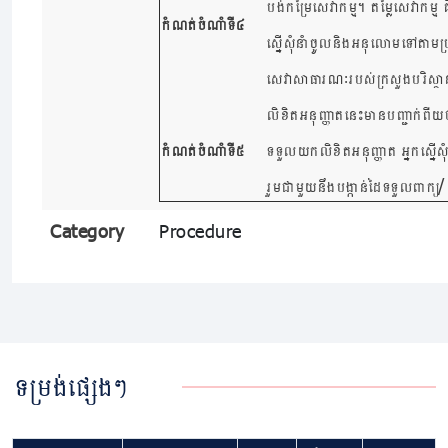
បង់កម្រៃសេវាកម្ម។ តម្លៃសេវាកម
កំណត់ចំណាំទី៤
ស្នើសុំនាំចូលនិងអនុលោមទៅតាមប្រកា
សេវាសាធារណៈរបស់ក្រសួងបរិស្ថា
លិខិតអនុញ្ញាតនេះមានបញ្ជាក់ព
កំណត់ចំណាំទី៥
ទទួលយកលិខិតអនុញ្ញាត អ្នកស្នើសុំ
/
រួមជាមួយនឹងបង្កាន់ដៃទទួលពាក្យ
Category
Procedure
ទម្រង់ផ្សេងៗ