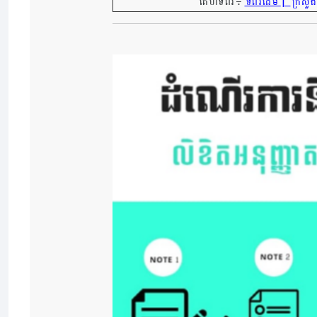
|
គេហទំព័រ៖
ទំព័រដើម
ក្រសួង