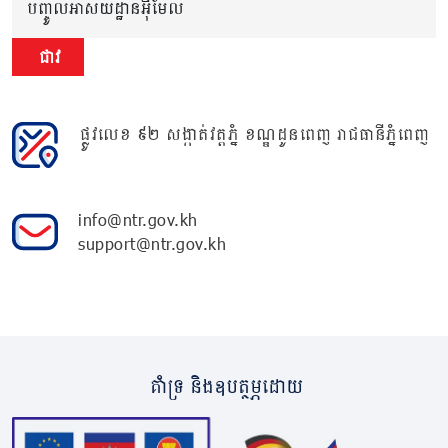
បញ្ចូលអាសយដ្ឋានអ៊ីមែល
ជាវ
ផ្លូវលេខ ៩២ សង្កាត់វត្តភ្នំ ខណ្ឌដូនពេញ រាជធានីភ្នំពេញ
info@ntr.gov.kh
support@ntr.gov.kh
គាំទ្រ និងឧបត្ថម្ភដោយ