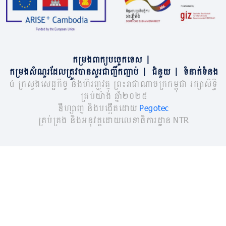
កម្រងពាក្យបច្ចេកទេស
|
កម្រងសំណួរដែលត្រូវបានសួរជាញឹកញាប់
|
ជំនួយ
|
ទំនាក់ទំនង
© ក្រសួងសេដ្ឋកិច្ច និងហិរញ្ញវត្ថុ ព្រះរាជាណាចក្រកម្ពុជា រក្សាសិទ្ធិ
គ្រប់យ៉ាង ឆ្នាំ២០២៥
ឌីហ្សាញ និងបង្កើតដោយ
Pegotec
គ្រប់គ្រង និងអនុវត្តដោយលេខាធិការដ្ឋាន NTR