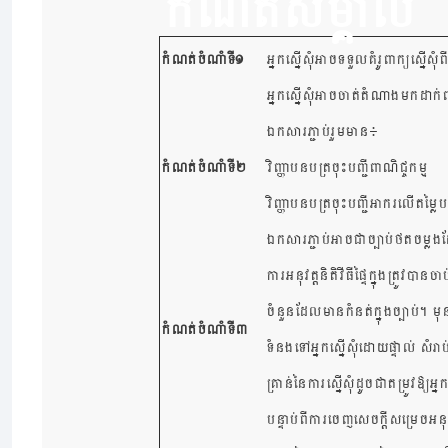
កំណត់សម្គាល់
កំណត់ចំណាំទី១
អ្នកស្នើសុំអាចទទួលគំរូពាក្យស្នើ
អ្នកស្នើសុំអាចចាត់តំណាងមកដាក់ពា
ឯកសារភ្ជាប់រួមមាន៖
កំណត់ចំណាំទី២
វិញ្ញាបនបត្រចុះបញ្ជីពាណិជ្ចកម្ម
វិញ្ញាបនបត្រចុះបញ្ជីអាករលើតម្លៃបន
ឯកសារភ្ជាប់អាចជាច្បាប់ថតចម្លងដ
ការអនុវត្តនិតិវីធីផ្ទៃក្នុងត្រូវប
ចំនួនដែលមានកំនត់ក្នុងច្បាប់។ ម
កំណត់ចំណាំទី៣
ទំនងទៅអ្នកស្នើសុំដោយផ្ទាល់ សំរា
គ្រាន់នៃការស្នើសុំដូចជាតម្រូវឱ្យ
បន្ទាប់ពីការចេញសេចក្តីសម្រេចអនុញ្