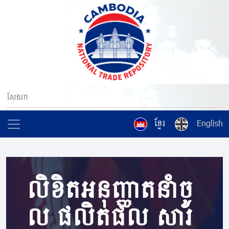
ខ្មែរ
English
លិខិតអនុញ្ញាតនាំចូ
ល ផលិតផល សារ