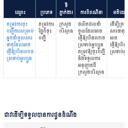
ទី
ឈ្មោះ
ប្រភេទ
ភ្នាក់ងារ
ការពិពណ៌នា
មតិយោ
តម្រូវការចុះ
តម្រូវការ
ក្រសួង
ផលិតផលនាំ
ដើម្បីគ្រប់
បញ្ជិការសម្រាប់
ផ្នែកចុះ
បរិស្ថាន
ចូលដែលអាច
សារធាតុ
អ្នកនាំចូលសារ
បញ្ជី
ធ្វើឱ្យហិនហោច
អាច
ធាតុដែលអាច
ស្រទាប់អូហ្សូន
ធ្វើឱ្យហ
ធ្វើឱ្យហិនហោច
តម្រូវឱ្យចុះបញ្ជី
ស្រទាប់អូហ
ស្រទាប់អូហ្សូន
និងទទួលការ
អនុញ្ញាតពី
ក្រសួងបរិស្ថាន
ជាវដើម្បីទទួលបានការជូនដំណឹង