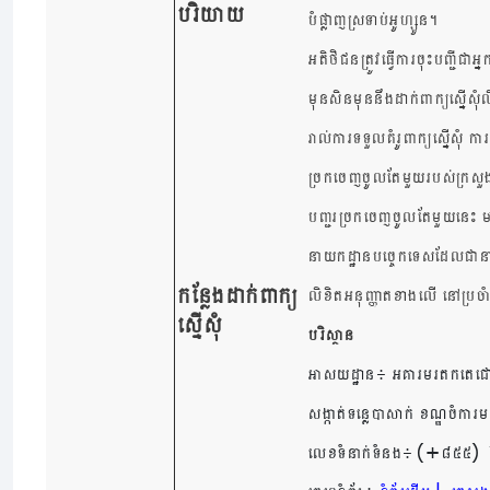
បរិយាយ
បំផ្លាញស្រទាប់អូហ្សូន។
អតិថិជនត្រូវធ្វើការចុះបញ្ជីជ
មុនសិនមុននឹងដាក់ពាក្យស្នើសុំ
រាល់ការទទួលគំរូពាក្យស្នើសុំ ក
ច្រកចេញចូលតែមួយរបស់ក្រសួងកស
បញ្ជរច្រកចេញចូលតែមួយនេះ មានម
នាយកដ្ឋានបច្ចេកទេសដែលជានាយ
កន្លែងដាក់ពាក្យ
លិខិតអនុញ្ញាតខាងលើ នៅប្រចាំកា
ស្នើសុំ
បរិស្ថាន
អាសយដ្ឋាន៖ អគារមរតកតេជោ ដ
សង្កាត់ទន្លេបាសាក់ ខណ្ឌចំការម
(+
)
លេខទំនាក់ទំនង៖
៨៥៥