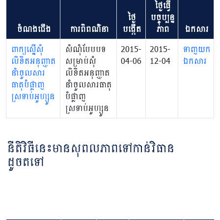
ថ្ងៃធ្វើ
ថ្ងៃ
បច្ចុប្បន្ន
ចំណងជើង
ការពិពណ៌នា
បង្កើត
ភាព
ឯកសារ
ពាក្យស្នើសុំ
សំណុំបែបបទ
2015-
2015-
ទាញយក
លិខិតអនុញ្ញាត
សម្រាប់សុំ
04-06
12-04
ឯកសារ
នាំចូលសារ
លិខិតអនុញ្ញាត
ធាតុបំផ្លាញ
នាំចូលសារធាតុ
ស្រទាប់អូហ្សូន
បំផ្លាញ
ស្រទាប់អូហ្សូន
នីតិវិធីនេះមានសុពលភាពទៅកាន់វិធាន
ដូចតទៅ