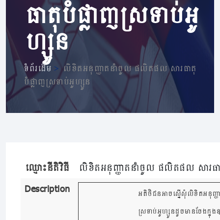
ធាតុបំផ្លាញស្រទាប់អូ
ហ្សូន
ទំព័រដើម
>
លិខិតអនុញ្ញាតនាំចូល ផលិតផល សារធាតុ
បំផ្លាញស្រទាប់អូហ្សូន
ឈ្មោះនីតិវិធី
លិខិតអនុញ្ញាតនាំចូល ផលិតផល សារធាតុប
Description
អតិថិជនអាចស្នើសុំលិខិតអនុញ
ស្រទាប់អូហ្សូនដូចមានចែងក្នុង