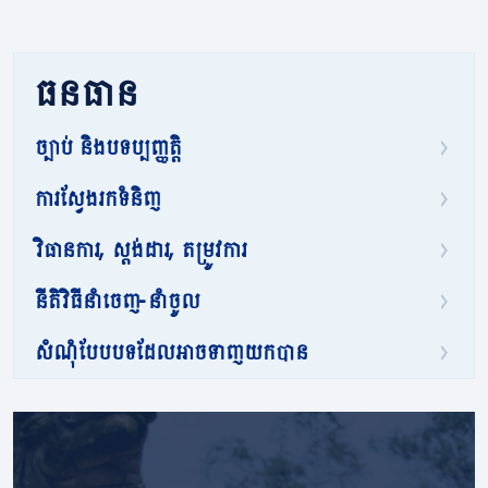
ធនធាន
ច្បាប់ និងបទប្បញ្ញត្តិ
ការស្វែងរកទំនិញ
វិធានការ, ស្តង់ដារ, តម្រូវការ
នីតិវិធីនាំចេញ-នាំចូល
សំណុំបែបបទដែលអាចទាញយកបាន