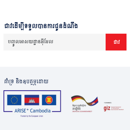
ជាវដើម្បីទទួលបានការជូនដំណឹង
បញ្ចូលអាសយដ្ឋានអ៊ីមែល
ជាវ
គាំទ្រ និងឧបត្ថម្ភដោយ