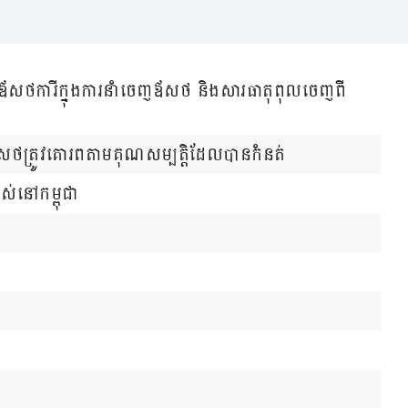
រាប់ឪសថការីក្នុងការនាំចេញឪសថ និងសារធាតុពុលចេញពី
ត្រូវគោរពតាមគុណសម្បត្តិដែលបានកំនត់
ស់នៅកម្ពុជា