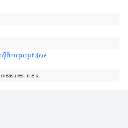
ប់ស្តីពីការគ្រប់គ្រងឱសថ
 measures, n.e.s.