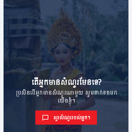
តើ​អ្នក​មាន​សំណួរ​មែនទេ?
ប្រសិនបើអ្នកមានសំណួរណាមួយ សូមទាក់ទងមក
យើងខ្ញុំ។
សួរសំណួររបស់អ្នក។