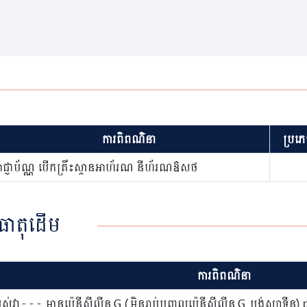
ការពិពណ៌នា
ប្រភេ
ាជ្ញាប័ណ្ណ បើកគ្រឹះស្ថានអាហ័រណ នីហ័រណឱសថ
ធាតុដើម
ការពិពណ៌នា
ស់វា - - - មានប៉េនីស៊ីលីន G (មិនរាប់បញ្ចូលប៉េនីស៊ីលីន G បង់ស្សាទីន