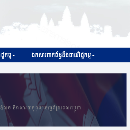
្ជកម្ម
ឯកសារពាក់ព័ន្ធនឹងពាណិជ្ជកម្ម
ំចេញឪសថ និងសារធាតុពុលចេញពីប្រទេសកម្ពុជា