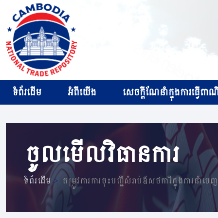
ទំព័រដើម
អំពីយើង
សេចក្ដីណែនាំក្នុងការធ្វើពាណិជ
ចូលមើលវិធានការ
ទំព័រដើម
>
តម្រូវការការចុះបញ្ជីសំរាប់ឪសថការីក្នុងការនា