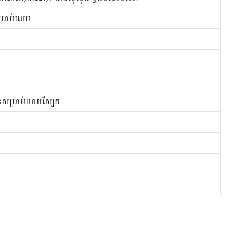
ម្រាប់លេប
មួនសម្រាប់លាបស្បែក