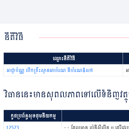
នីតិវិធី
ឈ្មោះនីតិវិធី
អាជ្ញាប័ណ្ណ បើកគ្រឹះស្ថានអាហ័រណ នីហ័រណឱសថ
អ
វិធាននេះមានសុពលភាពទៅលើទំនិញវត្ថុ
កូដប្រព័ន្ធសុខដុមនីយកម្ម
12573
- - ដែលមាន ប៉េនីស៊ីលីន ឬ ដេរីវេរប