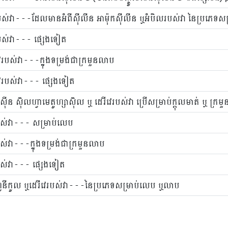
របស់វា - - -ដែលមានអំពីស៊ីលីន អាម៉ុកស៊ីលីន ឬអំបិលរបស់វា នៃប្រភេទស
ស់វា - - - ផ្សេងទៀត
េរបស់វា - - -ក្នុងទម្រង់ជាក្រមួនលាប
វេរបស់វា - - - ផ្សេងទៀត
៊ីន ស៊ុលហ្វាមេតូហ្សាស៊ុល ឬ ដេរីវេរបស់វា ប្រើសម្រាប់ក្ពុលមាត់ ឬ ក្រ
បស់វា ​- - - សម្រាប់លេប
ស់វា - - -ក្នុងទម្រង់ជាក្រមួនលាប
បស់វា - - - ផ្សេងទៀត
ាមហ្វេនីកូល ឬដេរីវេរបស់វា - - -នៃប្រភេទសម្រាប់លេប ឬលាប