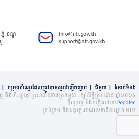
ភ្នំ ខណ្ឌ
info@ntr.gov.kh
ញ
support@ntr.gov.kh
|
កម្រងសំណួរដែលត្រូវបានសួរជាញឹកញាប់
|
ជំនួយ
|
ទំនាក់ទំនង
្ច និងហិរញ្ញវត្ថុ ព្រះរាជាណាចក្រកម្ពុជា រក្សាសិទ្ធិគ្រប់យ៉ាង ឆ្នាំ២០២៥
ឌីហ្សាញ និងបង្កើតដោយ
Pegotec
គ្រប់គ្រង និងអនុវត្តដោយលេខាធិការដ្ឋាន NTR