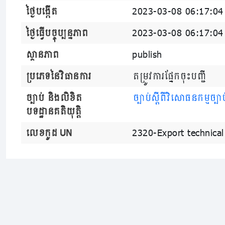
ថ្ងៃបង្កើត
2023-03-08 06:17:04
ថ្ងៃធ្វើបច្ចុប្បន្នភាព
2023-03-08 06:17:04
ស្ថានភាព
publish
ប្រភេទនៃវិធានការ
តម្រូវការផ្នែកចុះបញ្ជី
ច្បាប់ និងលិខិត
ច្បាប់ស្តីពីវិសោធនកម្មច្បា
បទដ្ឋានគតិយុត្តិ
លេខកូដ UN
2320-Export technical