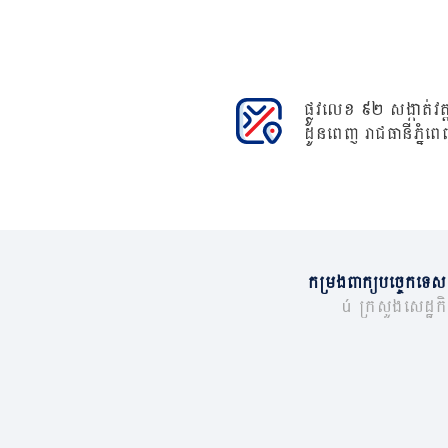
ផ្លូវលេខ ៩២ សង្កាត់វត្ត
ដូនពេញ រាជធានីភ្នំពេ
កម្រងពាក្យបច្ចេកទេស
© ក្រសួងសេដ្ឋកិច