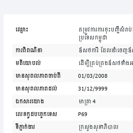
ឈ្មោះ
តម្រូវការការចុះបញ្ជីសំ
ប្រទេសកម្ពុជា
ការពិពណ៌នា
ឪសថការី ដែលនាំចេញឪសថ
មតិយោបល់
ដើម្បីគ្រប់គ្រងឪសថទាំងអ
មានសុពលភាពចាប់ពី
01/03/2008
មានសុពលភាពដល់
31/12/9999
ឯកសារយោង
មាត្រា 4
លេខកូដបច្ចេកទេស
P69
ទីភ្នាក់ងារ
ក្រសួងសុខាភិបាល