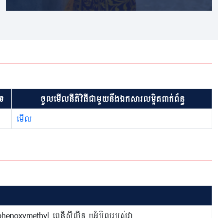
ទ
ចូលមើលនីតិវិធីជាមួយនឹងឯកសារលម្អិតពាក់ព័ន្ធ
មើល
) phenoxymethyl ពេនីស៊ីល៉ីន ឬអំបិលរបស់វា